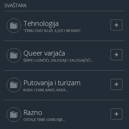
SVAŠTARA
Tehnologija
"ČEMU OVO SLUŽI, A JOŠ I NE RADI?
Queer varjača
ŠERPE I LONČIĆI, ZALOGAJI I ZALOGAJČIĆI...
Putovanja i turizam
KUDA I S KIM, KAKO, KADA...
Razno
OSTALE TEME I DISKUSIJE...