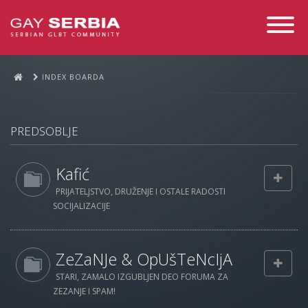
Toggle
Navigati
INDEX BOARDA
PREDSOBLJE
Kafić
PRIJATELJSTVO, DRUŽENJE I OSTALE RADOSTI
SOCIJALIZACIJE
ZeZaNJe & OpUšTeNcIjA
STARI, ZAMALO IZGUBLJEN DEO FORUMA ZA
ZEZANJE I SPAM!