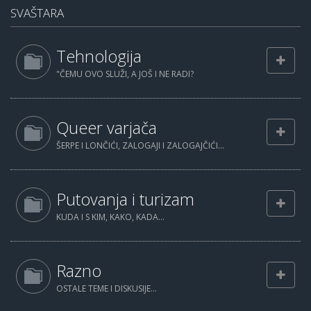
SVAŠTARA
Tehnologija
"ČEMU OVO SLUŽI, A JOŠ I NE RADI?
Queer varjača
ŠERPE I LONČIĆI, ZALOGAJI I ZALOGAJČIĆI...
Putovanja i turizam
KUDA I S KIM, KAKO, KADA...
Razno
OSTALE TEME I DISKUSIJE...