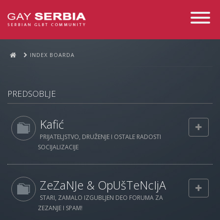
Toggle
Navigati
INDEX BOARDA
PREDSOBLJE
Kafić
PRIJATELJSTVO, DRUŽENJE I OSTALE RADOSTI
SOCIJALIZACIJE
ZeZaNJe & OpUšTeNcIjA
STARI, ZAMALO IZGUBLJEN DEO FORUMA ZA
ZEZANJE I SPAM!