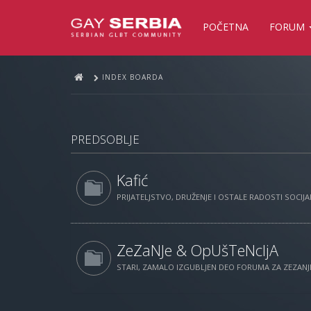
POČETNA
FORUM
INDEX BOARDA
PREDSOBLJE
Kafić
PRIJATELJSTVO, DRUŽENJE I OSTALE RADOSTI SOCIJAL
ZeZaNJe & OpUšTeNcIjA
STARI, ZAMALO IZGUBLJEN DEO FORUMA ZA ZEZANJE