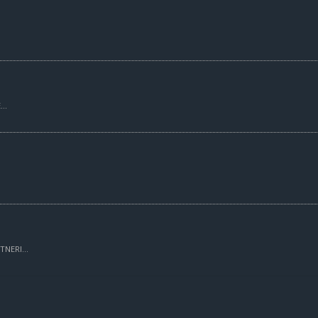
..
TNERI...