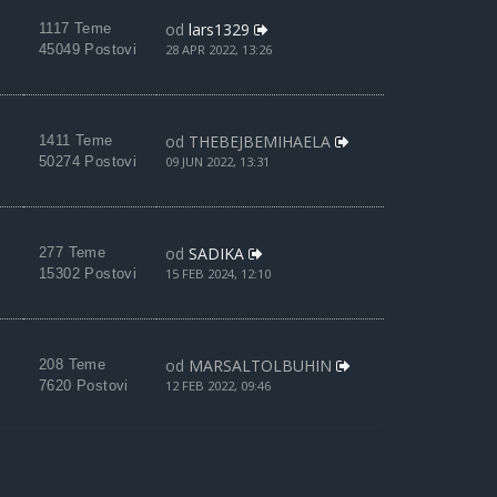
od
lars1329
1117 Teme
45049 Postovi
28 APR 2022, 13:26
od
THEBEJBEMIHAELA
1411 Teme
50274 Postovi
09 JUN 2022, 13:31
od
SADIKA
277 Teme
15302 Postovi
15 FEB 2024, 12:10
od
MARSALTOLBUHIN
208 Teme
7620 Postovi
12 FEB 2022, 09:46