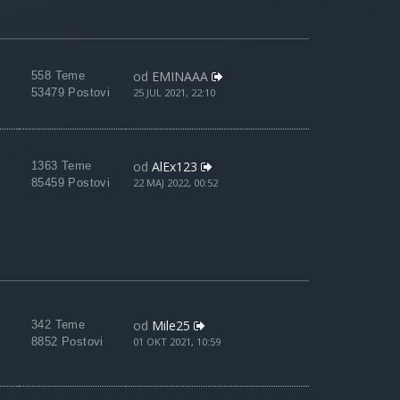
od
EMINAAA
558 Teme
53479 Postovi
25 JUL 2021, 22:10
od
AlEx123
1363 Teme
85459 Postovi
22 MAJ 2022, 00:52
od
Mile25
342 Teme
8852 Postovi
01 OKT 2021, 10:59