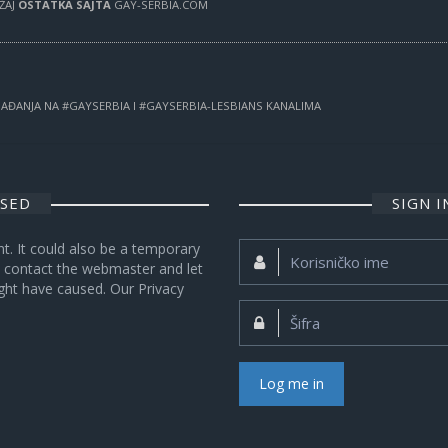
RŽAJ
OSTATKA SAJTA
GAY-SERBIA.COM
OGAĐANJA NA #GAYSERBIA I #GAYSERBIA-LESBIANS KANALIMA
OSED
SIGN 
nt. It could also be a temporary
Korisničko
se contact the webmaster and let
ime:
ght have caused. Our Privacy
Šifra:
Log me in