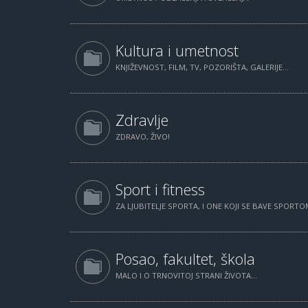
Kultura i umetnost
KNJIŽEVNOST, FILM, TV, POZORIŠTA, GALERIJE...
Zdravlje
ZDRAVO, ŽIVO!
Sport i fitness
ZA LJUBITELJE SPORTA, I ONE KOJI SE BAVE SPORTOM
Posao, fakultet, škola
MALO I O TRNOVITOJ STRANI ŽIVOTA...