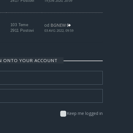
2417 Postovi
19 JUN 2020, 20:09
od
BGNEW
103 Teme
2911 Postovi
03 AVG 2022, 09:59
IN ONTO YOUR ACCOUNT
Keep me logged in