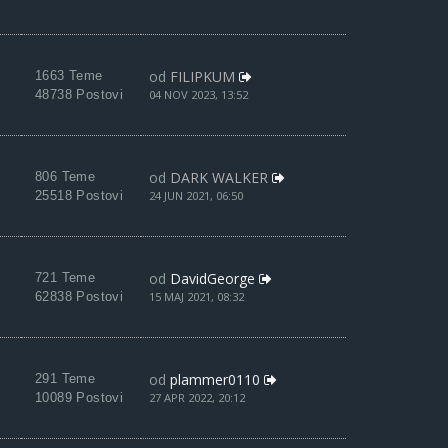
od
FILIPKUM
1663 Teme
48738 Postovi
04 NOV 2023, 13:52
od
DARK WALKER
806 Teme
25518 Postovi
24 JUN 2021, 06:50
od
DavidGeorge
721 Teme
62838 Postovi
15 MAJ 2021, 08:32
od
plammer0110
291 Teme
10089 Postovi
27 APR 2022, 20:12