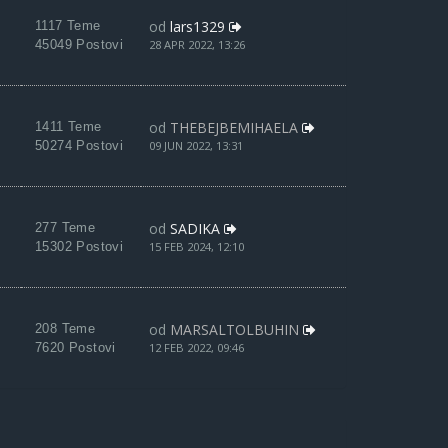
od
lars1329
1117 Teme
45049 Postovi
28 APR 2022, 13:26
od
THEBEJBEMIHAELA
1411 Teme
50274 Postovi
09 JUN 2022, 13:31
od
SADIKA
277 Teme
15302 Postovi
15 FEB 2024, 12:10
od
MARSALTOLBUHIN
208 Teme
7620 Postovi
12 FEB 2022, 09:46