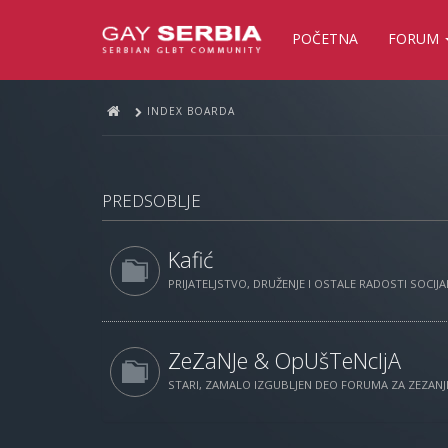
POČETNA
FORUM
INDEX BOARDA
PREDSOBLJE
Kafić
PRIJATELJSTVO, DRUŽENJE I OSTALE RADOSTI SOCIJAL
ZeZaNJe & OpUšTeNcIjA
STARI, ZAMALO IZGUBLJEN DEO FORUMA ZA ZEZANJE