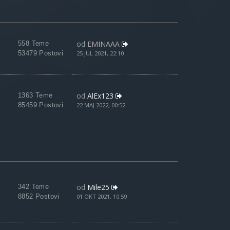
od
EMINAAA
558 Teme
53479 Postovi
25 JUL 2021, 22:10
od
AlEx123
1363 Teme
85459 Postovi
22 MAJ 2022, 00:52
od
Mile25
342 Teme
8852 Postovi
01 OKT 2021, 10:59