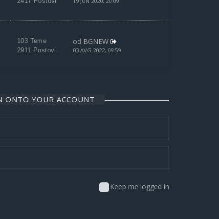
2417 Postovi
19 JUN 2020, 20:09
od
BGNEW
103 Teme
2911 Postovi
03 AVG 2022, 09:59
IN ONTO YOUR ACCOUNT
Keep me logged in