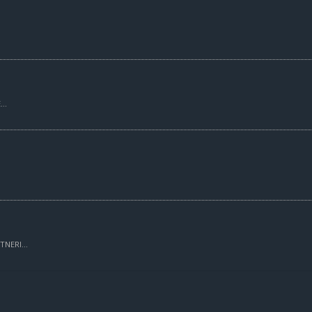
..
TNERI...