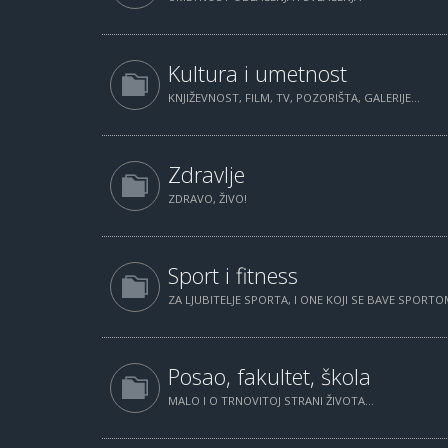
Kultura i umetnost
KNJIŽEVNOST, FILM, TV, POZORIŠTA, GALERIJE...
Zdravlje
ZDRAVO, ŽIVO!
Sport i fitness
ZA LJUBITELJE SPORTA, I ONE KOJI SE BAVE SPORTOM
Posao, fakultet, škola
MALO I O TRNOVITOJ STRANI ŽIVOTA...