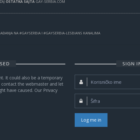
RŽAJ
OSTATKA SAJTA
GAY-SERBIA.COM
OGAĐANJA NA #GAYSERBIA I #GAYSERBIA-LESBIANS KANALIMA
OSED
SIGN 
nt. It could also be a temporary
Korisničko
se contact the webmaster and let
ime:
ght have caused. Our Privacy
Šifra:
Log me in