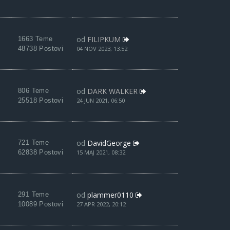
od
FILIPKUM
1663 Teme
48738 Postovi
04 NOV 2023, 13:52
od
DARK WALKER
806 Teme
25518 Postovi
24 JUN 2021, 06:50
od
DavidGeorge
721 Teme
62838 Postovi
15 MAJ 2021, 08:32
od
plammer0110
291 Teme
10089 Postovi
27 APR 2022, 20:12