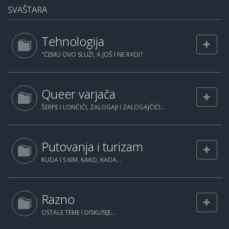
SVAŠTARA
Tehnologija
"ČEMU OVO SLUŽI, A JOŠ I NE RADI?
Queer varjača
ŠERPE I LONČIĆI, ZALOGAJI I ZALOGAJČIĆI...
Putovanja i turizam
KUDA I S KIM, KAKO, KADA...
Razno
OSTALE TEME I DISKUSIJE...