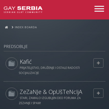
Toggle
Navigati
INDEX BOARDA
PREDSOBLJE
Kafić
PRIJATELJSTVO, DRUŽENJE I OSTALE RADOSTI
SOCIJALIZACIJE
ZeZaNJe & OpUšTeNcIjA
STARI, ZAMALO IZGUBLJEN DEO FORUMA ZA
ZEZANJE I SPAM!