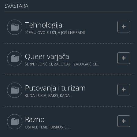
SVAŠTARA
Tehnologija
"ČEMU OVO SLUŽI, A JOŠ I NE RADI?
Queer varjača
ŠERPE I LONČIĆI, ZALOGAJI I ZALOGAJČIĆI...
Putovanja i turizam
KUDA I S KIM, KAKO, KADA...
Razno
OSTALE TEME I DISKUSIJE...