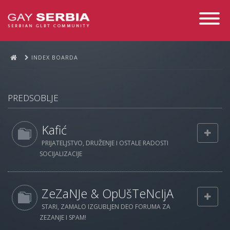
Toggle
Navigati
INDEX BOARDA
PREDSOBLJE
Kafić
PRIJATELJSTVO, DRUŽENJE I OSTALE RADOSTI
SOCIJALIZACIJE
ZeZaNJe & OpUšTeNcIjA
STARI, ZAMALO IZGUBLJEN DEO FORUMA ZA
ZEZANJE I SPAM!