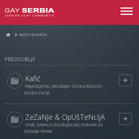
Toggle
Navigati
INDEX BOARDA
PREDSOBLJE
Kafić
PRIJATELJSTVO, DRUŽENJE I OSTALE RADOSTI
SOCIJALIZACIJE
ZeZaNJe & OpUšTeNcIjA
STARI, ZAMALO IZGUBLJEN DEO FORUMA ZA
ZEZANJE I SPAM!