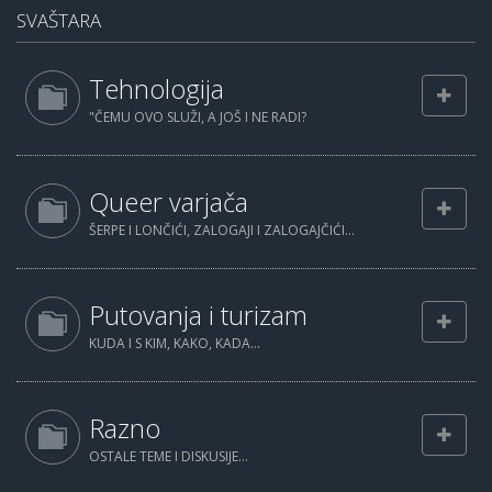
SVAŠTARA
Tehnologija
"ČEMU OVO SLUŽI, A JOŠ I NE RADI?
Queer varjača
ŠERPE I LONČIĆI, ZALOGAJI I ZALOGAJČIĆI...
Putovanja i turizam
KUDA I S KIM, KAKO, KADA...
Razno
OSTALE TEME I DISKUSIJE...