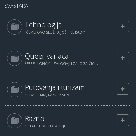
SVAŠTARA
Tehnologija
"ČEMU OVO SLUŽI, A JOŠ I NE RADI?
Queer varjača
ŠERPE I LONČIĆI, ZALOGAJI I ZALOGAJČIĆI...
Putovanja i turizam
KUDA I S KIM, KAKO, KADA...
Razno
OSTALE TEME I DISKUSIJE...