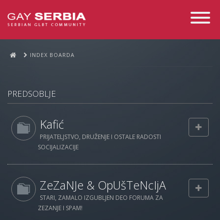
Toggle
Navigati
INDEX BOARDA
PREDSOBLJE
Kafić
PRIJATELJSTVO, DRUŽENJE I OSTALE RADOSTI
SOCIJALIZACIJE
ZeZaNJe & OpUšTeNcIjA
STARI, ZAMALO IZGUBLJEN DEO FORUMA ZA
ZEZANJE I SPAM!