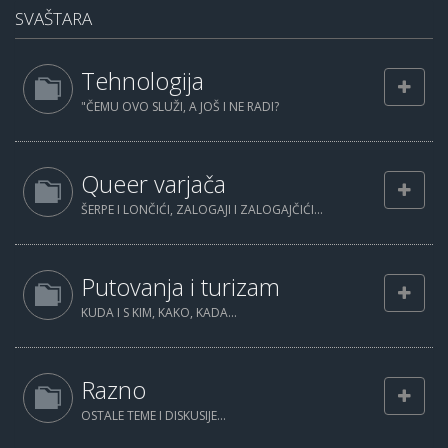
SVAŠTARA
Tehnologija
"ČEMU OVO SLUŽI, A JOŠ I NE RADI?
Queer varjača
ŠERPE I LONČIĆI, ZALOGAJI I ZALOGAJČIĆI...
Putovanja i turizam
KUDA I S KIM, KAKO, KADA...
Razno
OSTALE TEME I DISKUSIJE...