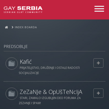
Toggle
Navigati
INDEX BOARDA
PREDSOBLJE
Kafić
PRIJATELJSTVO, DRUŽENJE I OSTALE RADOSTI
SOCIJALIZACIJE
ZeZaNJe & OpUšTeNcIjA
STARI, ZAMALO IZGUBLJEN DEO FORUMA ZA
ZEZANJE I SPAM!