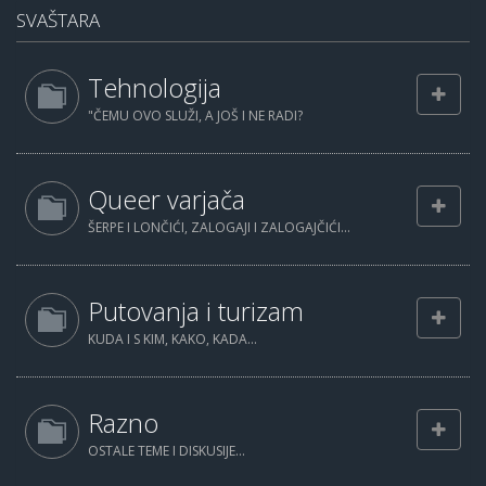
SVAŠTARA
Tehnologija
"ČEMU OVO SLUŽI, A JOŠ I NE RADI?
Queer varjača
ŠERPE I LONČIĆI, ZALOGAJI I ZALOGAJČIĆI...
Putovanja i turizam
KUDA I S KIM, KAKO, KADA...
Razno
OSTALE TEME I DISKUSIJE...