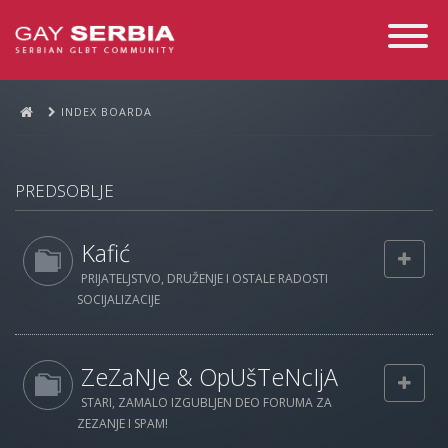
Toggle
Navigati
INDEX BOARDA
PREDSOBLJE
Kafić
PRIJATELJSTVO, DRUŽENJE I OSTALE RADOSTI
SOCIJALIZACIJE
ZeZaNJe & OpUšTeNcIjA
STARI, ZAMALO IZGUBLJEN DEO FORUMA ZA
ZEZANJE I SPAM!