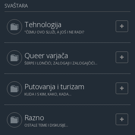
SVAŠTARA
Tehnologija
"ČEMU OVO SLUŽI, A JOŠ I NE RADI?
Queer varjača
ŠERPE I LONČIĆI, ZALOGAJI I ZALOGAJČIĆI...
Putovanja i turizam
KUDA I S KIM, KAKO, KADA...
Razno
OSTALE TEME I DISKUSIJE...