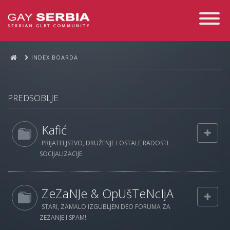
Toggle
Navigati
INDEX BOARDA
PREDSOBLJE
Kafić
PRIJATELJSTVO, DRUŽENJE I OSTALE RADOSTI
SOCIJALIZACIJE
ZeZaNJe & OpUšTeNcIjA
STARI, ZAMALO IZGUBLJEN DEO FORUMA ZA
ZEZANJE I SPAM!