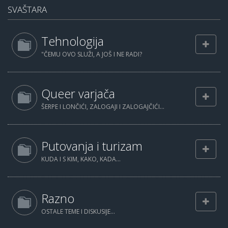
SVAŠTARA
Tehnologija
"ČEMU OVO SLUŽI, A JOŠ I NE RADI?
Queer varjača
ŠERPE I LONČIĆI, ZALOGAJI I ZALOGAJČIĆI...
Putovanja i turizam
KUDA I S KIM, KAKO, KADA...
Razno
OSTALE TEME I DISKUSIJE...