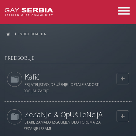
Toggle
Navigati
INDEX BOARDA
PREDSOBLJE
Kafić
PRIJATELJSTVO, DRUŽENJE I OSTALE RADOSTI
SOCIJALIZACIJE
ZeZaNJe & OpUšTeNcIjA
STARI, ZAMALO IZGUBLJEN DEO FORUMA ZA
ZEZANJE I SPAM!