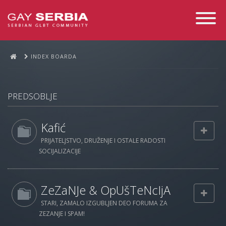
Toggle
Navigati
INDEX BOARDA
PREDSOBLJE
Kafić
PRIJATELJSTVO, DRUŽENJE I OSTALE RADOSTI
SOCIJALIZACIJE
ZeZaNJe & OpUšTeNcIjA
STARI, ZAMALO IZGUBLJEN DEO FORUMA ZA
ZEZANJE I SPAM!