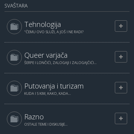
SVAŠTARA
Tehnologija
"ČEMU OVO SLUŽI, A JOŠ I NE RADI?
Queer varjača
ŠERPE I LONČIĆI, ZALOGAJI I ZALOGAJČIĆI...
Putovanja i turizam
KUDA I S KIM, KAKO, KADA...
Razno
OSTALE TEME I DISKUSIJE...