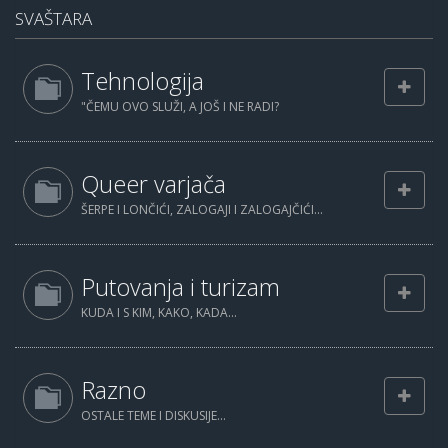
SVAŠTARA
Tehnologija
"ČEMU OVO SLUŽI, A JOŠ I NE RADI?
Queer varjača
ŠERPE I LONČIĆI, ZALOGAJI I ZALOGAJČIĆI...
Putovanja i turizam
KUDA I S KIM, KAKO, KADA...
Razno
OSTALE TEME I DISKUSIJE...