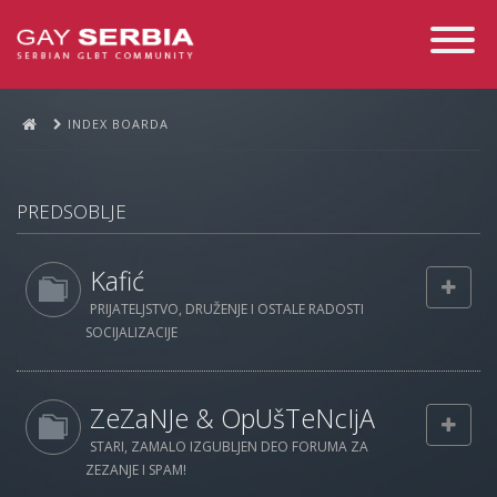
Toggle
Navigati
INDEX BOARDA
PREDSOBLJE
Kafić
PRIJATELJSTVO, DRUŽENJE I OSTALE RADOSTI
SOCIJALIZACIJE
ZeZaNJe & OpUšTeNcIjA
STARI, ZAMALO IZGUBLJEN DEO FORUMA ZA
ZEZANJE I SPAM!