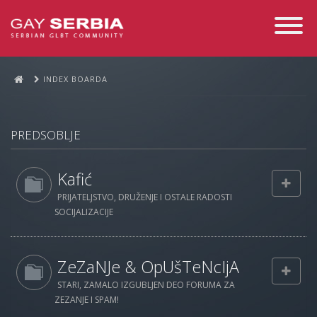
Toggle
Navigati
INDEX BOARDA
PREDSOBLJE
Kafić
PRIJATELJSTVO, DRUŽENJE I OSTALE RADOSTI
SOCIJALIZACIJE
ZeZaNJe & OpUšTeNcIjA
STARI, ZAMALO IZGUBLJEN DEO FORUMA ZA
ZEZANJE I SPAM!