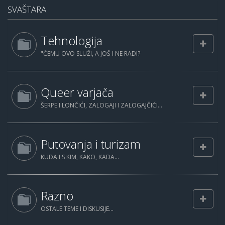
SVAŠTARA
Tehnologija
"ČEMU OVO SLUŽI, A JOŠ I NE RADI?
Queer varjača
ŠERPE I LONČIĆI, ZALOGAJI I ZALOGAJČIĆI...
Putovanja i turizam
KUDA I S KIM, KAKO, KADA...
Razno
OSTALE TEME I DISKUSIJE...