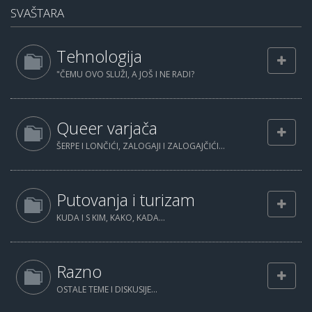
SVAŠTARA
Tehnologija
"ČEMU OVO SLUŽI, A JOŠ I NE RADI?
Queer varjača
ŠERPE I LONČIĆI, ZALOGAJI I ZALOGAJČIĆI...
Putovanja i turizam
KUDA I S KIM, KAKO, KADA...
Razno
OSTALE TEME I DISKUSIJE...