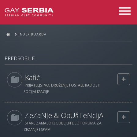
Toggle
Navigati
INDEX BOARDA
PREDSOBLJE
Kafić
PRIJATELJSTVO, DRUŽENJE I OSTALE RADOSTI
SOCIJALIZACIJE
ZeZaNJe & OpUšTeNcIjA
STARI, ZAMALO IZGUBLJEN DEO FORUMA ZA
ZEZANJE I SPAM!