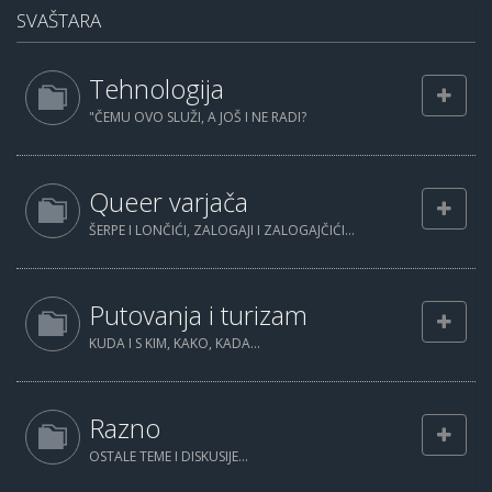
SVAŠTARA
Tehnologija
"ČEMU OVO SLUŽI, A JOŠ I NE RADI?
Queer varjača
ŠERPE I LONČIĆI, ZALOGAJI I ZALOGAJČIĆI...
Putovanja i turizam
KUDA I S KIM, KAKO, KADA...
Razno
OSTALE TEME I DISKUSIJE...