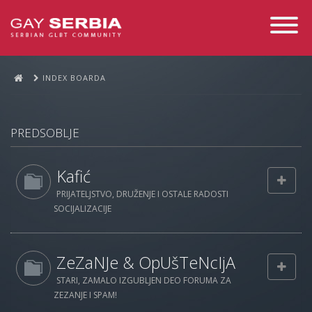
Toggle
Navigati
INDEX BOARDA
PREDSOBLJE
Kafić
PRIJATELJSTVO, DRUŽENJE I OSTALE RADOSTI
SOCIJALIZACIJE
ZeZaNJe & OpUšTeNcIjA
STARI, ZAMALO IZGUBLJEN DEO FORUMA ZA
ZEZANJE I SPAM!