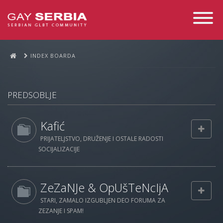
Toggle
Navigati
INDEX BOARDA
PREDSOBLJE
Kafić
PRIJATELJSTVO, DRUŽENJE I OSTALE RADOSTI
SOCIJALIZACIJE
ZeZaNJe & OpUšTeNcIjA
STARI, ZAMALO IZGUBLJEN DEO FORUMA ZA
ZEZANJE I SPAM!