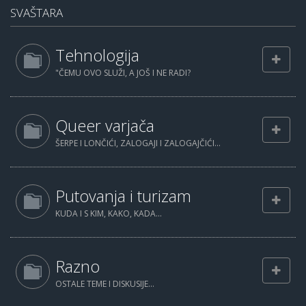
SVAŠTARA
Tehnologija
"ČEMU OVO SLUŽI, A JOŠ I NE RADI?
Queer varjača
ŠERPE I LONČIĆI, ZALOGAJI I ZALOGAJČIĆI...
Putovanja i turizam
KUDA I S KIM, KAKO, KADA...
Razno
OSTALE TEME I DISKUSIJE...