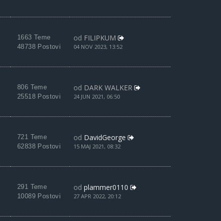
od
FILIPKUM
1663 Teme
48738 Postovi
04 NOV 2023, 13:52
od
DARK WALKER
806 Teme
25518 Postovi
24 JUN 2021, 06:50
od
DavidGeorge
721 Teme
62838 Postovi
15 MAJ 2021, 08:32
od
plammer0110
291 Teme
10089 Postovi
27 APR 2022, 20:12