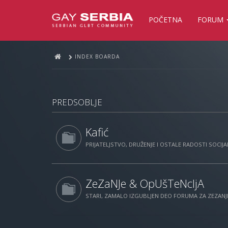
POČETNA
FORUM
INDEX BOARDA
PREDSOBLJE
Kafić
PRIJATELJSTVO, DRUŽENJE I OSTALE RADOSTI SOCIJAL
ZeZaNJe & OpUšTeNcIjA
STARI, ZAMALO IZGUBLJEN DEO FORUMA ZA ZEZANJE