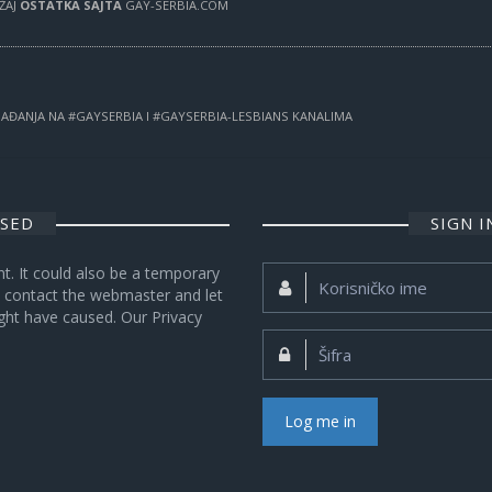
RŽAJ
OSTATKA SAJTA
GAY-SERBIA.COM
OGAĐANJA NA #GAYSERBIA I #GAYSERBIA-LESBIANS KANALIMA
OSED
SIGN 
nt. It could also be a temporary
Korisničko
se contact the webmaster and let
ime:
ght have caused. Our Privacy
Šifra:
Log me in