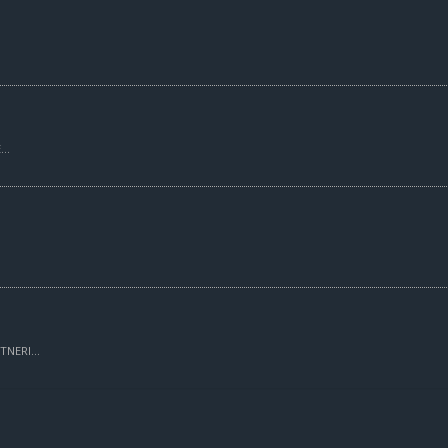
..
TNERI...