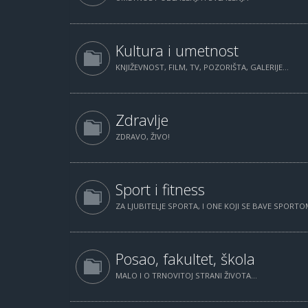
Kultura i umetnost
KNJIŽEVNOST, FILM, TV, POZORIŠTA, GALERIJE...
Zdravlje
ZDRAVO, ŽIVO!
Sport i fitness
ZA LJUBITELJE SPORTA, I ONE KOJI SE BAVE SPORTOM
Posao, fakultet, škola
MALO I O TRNOVITOJ STRANI ŽIVOTA...