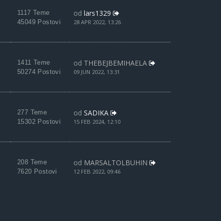
od
lars1329
1117 Teme
45049 Postovi
28 APR 2022, 13:26
od
THEBEJBEMIHAELA
1411 Teme
50274 Postovi
09 JUN 2022, 13:31
od
SADIKA
277 Teme
15302 Postovi
15 FEB 2024, 12:10
od
MARSALTOLBUHIN
208 Teme
7620 Postovi
12 FEB 2022, 09:46