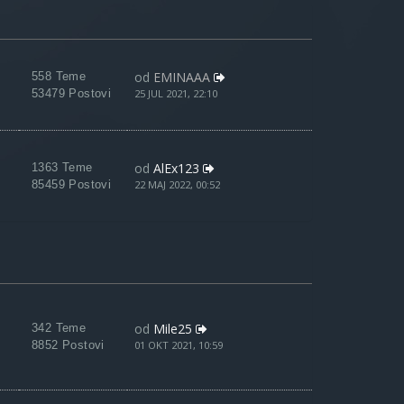
od
EMINAAA
558 Teme
53479 Postovi
25 JUL 2021, 22:10
od
AlEx123
1363 Teme
85459 Postovi
22 MAJ 2022, 00:52
od
Mile25
342 Teme
8852 Postovi
01 OKT 2021, 10:59