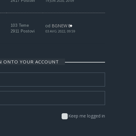
2417 Postovi
19 JUN 2020, 20:09
od
BGNEW
103 Teme
2911 Postovi
03 AVG 2022, 09:59
IN ONTO YOUR ACCOUNT
Keep me logged in