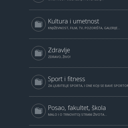
Kultura i umetnost
KNJIŽEVNOST, FILM, TV, POZORIŠTA, GALERIJE...
Zdravlje
ZDRAVO, ŽIVO!
Sport i fitness
ZA LJUBITELJE SPORTA, I ONE KOJI SE BAVE SPORTOM
Posao, fakultet, škola
MALO I O TRNOVITOJ STRANI ŽIVOTA...