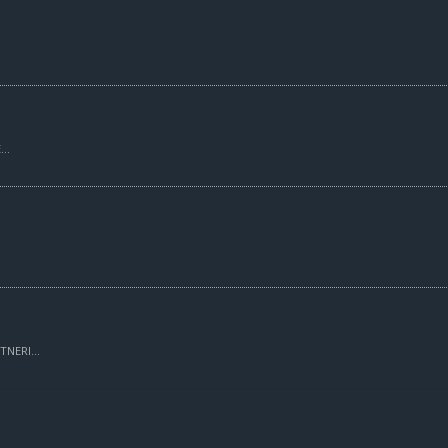
..
TNERI...