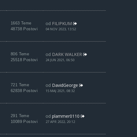
od
FILIPKUM
1663 Teme
48738 Postovi
04 NOV 2023, 13:52
od
DARK WALKER
806 Teme
25518 Postovi
24 JUN 2021, 06:50
od
DavidGeorge
721 Teme
62838 Postovi
15 MAJ 2021, 08:32
od
plammer0110
291 Teme
10089 Postovi
27 APR 2022, 20:12