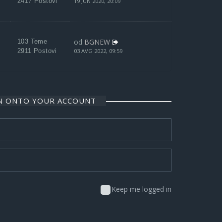
2417 Postovi
19 JUN 2020, 20:09
od
BGNEW
103 Teme
2911 Postovi
03 AVG 2022, 09:59
IN ONTO YOUR ACCOUNT
Keep me logged in