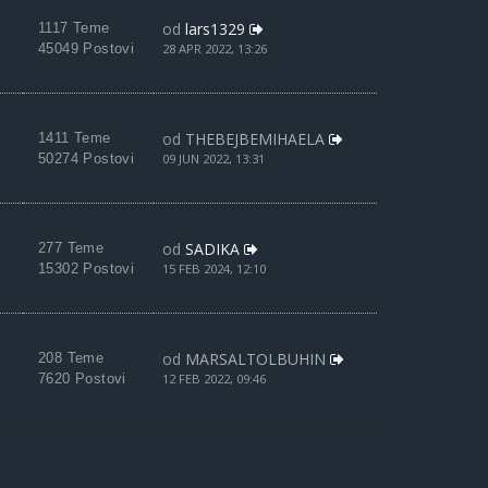
od
lars1329
1117 Teme
45049 Postovi
28 APR 2022, 13:26
od
THEBEJBEMIHAELA
1411 Teme
50274 Postovi
09 JUN 2022, 13:31
od
SADIKA
277 Teme
15302 Postovi
15 FEB 2024, 12:10
od
MARSALTOLBUHIN
208 Teme
7620 Postovi
12 FEB 2022, 09:46