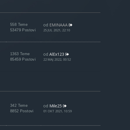
od
EMINAAA
558 Teme
53479 Postovi
25 JUL 2021, 22:10
od
AlEx123
1363 Teme
85459 Postovi
22 MAJ 2022, 00:52
od
Mile25
342 Teme
8852 Postovi
01 OKT 2021, 10:59