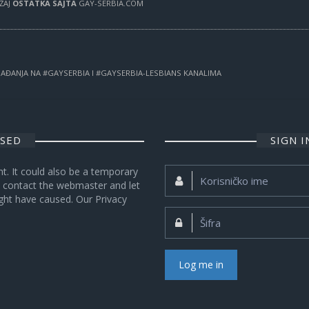
RŽAJ
OSTATKA SAJTA
GAY-SERBIA.COM
OGAĐANJA NA #GAYSERBIA I #GAYSERBIA-LESBIANS KANALIMA
OSED
SIGN 
nt. It could also be a temporary
Korisničko
se contact the webmaster and let
ime:
ght have caused. Our Privacy
Šifra:
Log me in