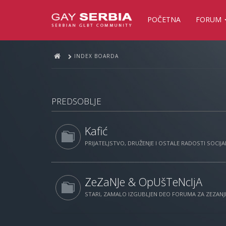
POČETNA
FORUM
INDEX BOARDA
PREDSOBLJE
Kafić
PRIJATELJSTVO, DRUŽENJE I OSTALE RADOSTI SOCIJAL
ZeZaNJe & OpUšTeNcIjA
STARI, ZAMALO IZGUBLJEN DEO FORUMA ZA ZEZANJE