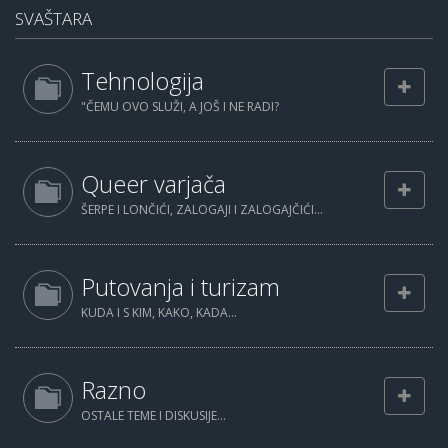
SVAŠTARA
Tehnologija
"ČEMU OVO SLUŽI, A JOŠ I NE RADI?
Queer varjača
ŠERPE I LONČIĆI, ZALOGAJI I ZALOGAJČIĆI...
Putovanja i turizam
KUDA I S KIM, KAKO, KADA...
Razno
OSTALE TEME I DISKUSIJE...