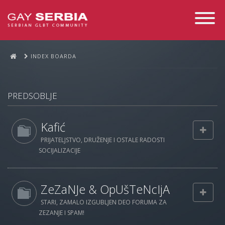
Toggle
Navigati
INDEX BOARDA
PREDSOBLJE
Kafić
PRIJATELJSTVO, DRUŽENJE I OSTALE RADOSTI
SOCIJALIZACIJE
ZeZaNJe & OpUšTeNcIjA
STARI, ZAMALO IZGUBLJEN DEO FORUMA ZA
ZEZANJE I SPAM!