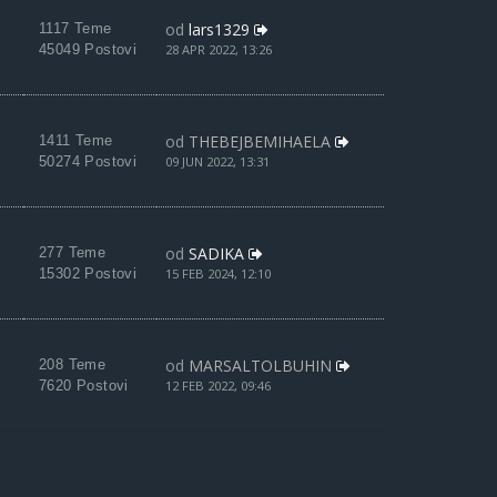
od
lars1329
1117 Teme
45049 Postovi
28 APR 2022, 13:26
od
THEBEJBEMIHAELA
1411 Teme
50274 Postovi
09 JUN 2022, 13:31
od
SADIKA
277 Teme
15302 Postovi
15 FEB 2024, 12:10
od
MARSALTOLBUHIN
208 Teme
7620 Postovi
12 FEB 2022, 09:46