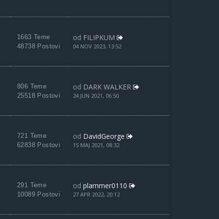
od
FILIPKUM
1663 Teme
48738 Postovi
04 NOV 2023, 13:52
od
DARK WALKER
806 Teme
25518 Postovi
24 JUN 2021, 06:50
od
DavidGeorge
721 Teme
62838 Postovi
15 MAJ 2021, 08:32
od
plammer0110
291 Teme
10089 Postovi
27 APR 2022, 20:12