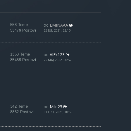
od
EMINAAA
558 Teme
53479 Postovi
25 JUL 2021, 22:10
od
AlEx123
1363 Teme
85459 Postovi
22 MAJ 2022, 00:52
od
Mile25
342 Teme
8852 Postovi
01 OKT 2021, 10:59