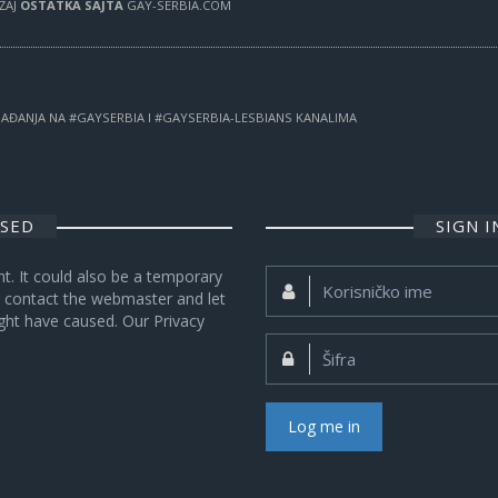
RŽAJ
OSTATKA SAJTA
GAY-SERBIA.COM
OGAĐANJA NA #GAYSERBIA I #GAYSERBIA-LESBIANS KANALIMA
OSED
SIGN 
nt. It could also be a temporary
Korisničko
se contact the webmaster and let
ime:
ght have caused. Our Privacy
Šifra:
Log me in