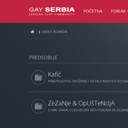
POČETNA
FORUM
INDEX BOARDA
PREDSOBLJE
Kafić
PRIJATELJSTVO, DRUŽENJE I OSTALE RADOSTI SOCIJAL
ZeZaNJe & OpUšTeNcIjA
STARI, ZAMALO IZGUBLJEN DEO FORUMA ZA ZEZANJE