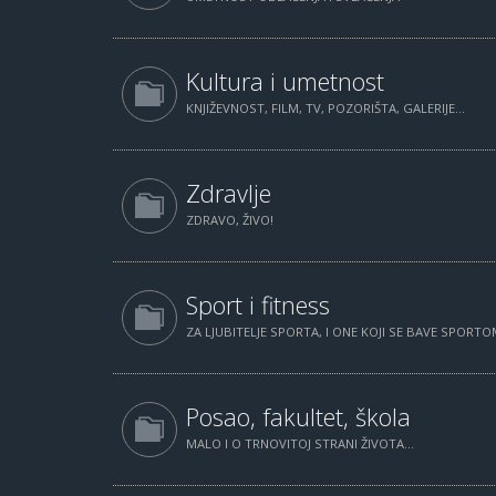
Kultura i umetnost
KNJIŽEVNOST, FILM, TV, POZORIŠTA, GALERIJE...
Zdravlje
ZDRAVO, ŽIVO!
Sport i fitness
ZA LJUBITELJE SPORTA, I ONE KOJI SE BAVE SPORTOM
Posao, fakultet, škola
MALO I O TRNOVITOJ STRANI ŽIVOTA...