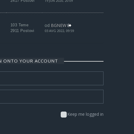
2417 Postovi
19 JUN 2020, 20:09
od
BGNEW
103 Teme
2911 Postovi
03 AVG 2022, 09:59
IN ONTO YOUR ACCOUNT
Keep me logged in