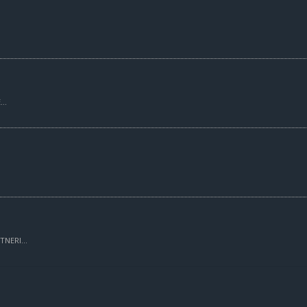
..
TNERI...