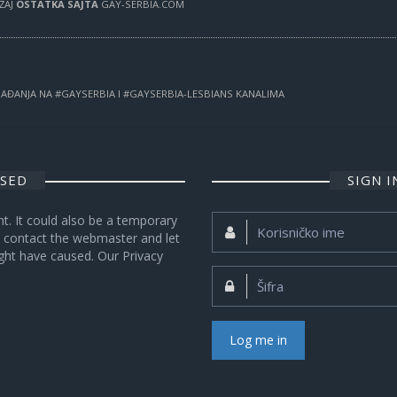
RŽAJ
OSTATKA SAJTA
GAY-SERBIA.COM
OGAĐANJA NA #GAYSERBIA I #GAYSERBIA-LESBIANS KANALIMA
OSED
SIGN 
nt. It could also be a temporary
Korisničko
se contact the webmaster and let
ime:
ght have caused. Our Privacy
Šifra:
Log me in