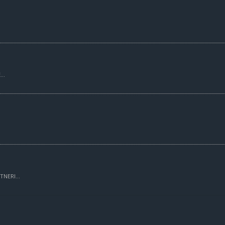
..
TNERI...