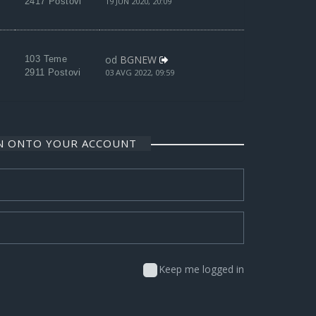
2417 Postovi
19 JUN 2020, 20:09
od
BGNEW
103 Teme
2911 Postovi
03 AVG 2022, 09:59
IN ONTO YOUR ACCOUNT
Keep me logged in