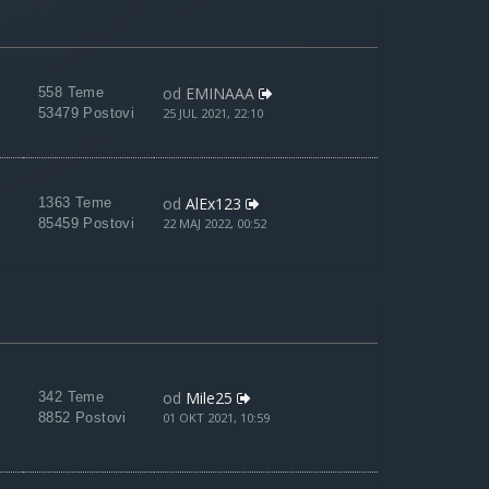
od
EMINAAA
558 Teme
53479 Postovi
25 JUL 2021, 22:10
od
AlEx123
1363 Teme
85459 Postovi
22 MAJ 2022, 00:52
od
Mile25
342 Teme
8852 Postovi
01 OKT 2021, 10:59