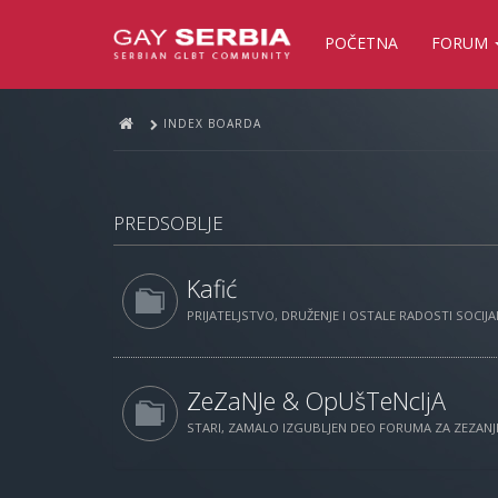
POČETNA
FORUM
INDEX BOARDA
PREDSOBLJE
Kafić
PRIJATELJSTVO, DRUŽENJE I OSTALE RADOSTI SOCIJAL
ZeZaNJe & OpUšTeNcIjA
STARI, ZAMALO IZGUBLJEN DEO FORUMA ZA ZEZANJE