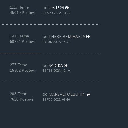
od
lars1329
1117 Teme
45049 Postovi
28 APR 2022, 13:26
od
THEBEJBEMIHAELA
1411 Teme
50274 Postovi
09 JUN 2022, 13:31
od
SADIKA
277 Teme
15302 Postovi
15 FEB 2024, 12:10
od
MARSALTOLBUHIN
208 Teme
7620 Postovi
12 FEB 2022, 09:46