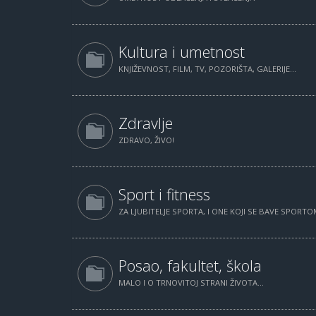
Kultura i umetnost
KNJIŽEVNOST, FILM, TV, POZORIŠTA, GALERIJE...
Zdravlje
ZDRAVO, ŽIVO!
Sport i fitness
ZA LJUBITELJE SPORTA, I ONE KOJI SE BAVE SPORTOM
Posao, fakultet, škola
MALO I O TRNOVITOJ STRANI ŽIVOTA...