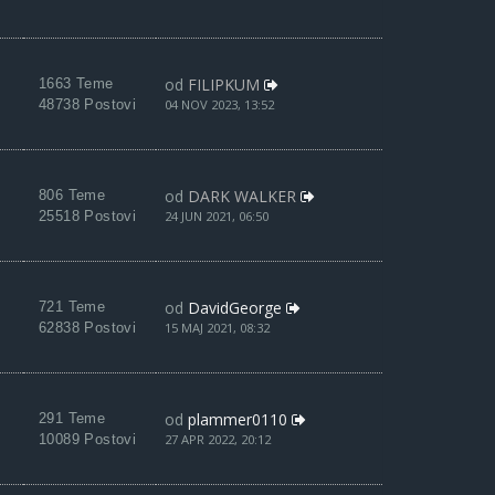
od
FILIPKUM
1663 Teme
48738 Postovi
04 NOV 2023, 13:52
od
DARK WALKER
806 Teme
25518 Postovi
24 JUN 2021, 06:50
od
DavidGeorge
721 Teme
62838 Postovi
15 MAJ 2021, 08:32
od
plammer0110
291 Teme
10089 Postovi
27 APR 2022, 20:12