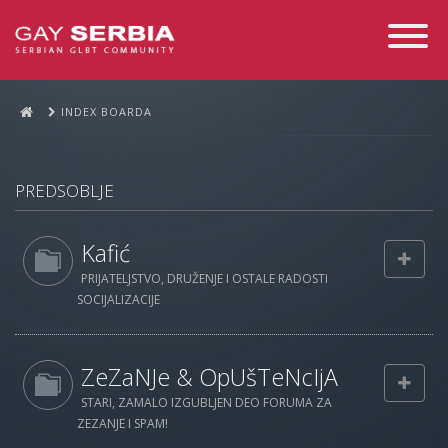
Toggle
Navigati
INDEX BOARDA
PREDSOBLJE
Kafić
PRIJATELJSTVO, DRUŽENJE I OSTALE RADOSTI
SOCIJALIZACIJE
ZeZaNJe & OpUšTeNcIjA
STARI, ZAMALO IZGUBLJEN DEO FORUMA ZA
ZEZANJE I SPAM!