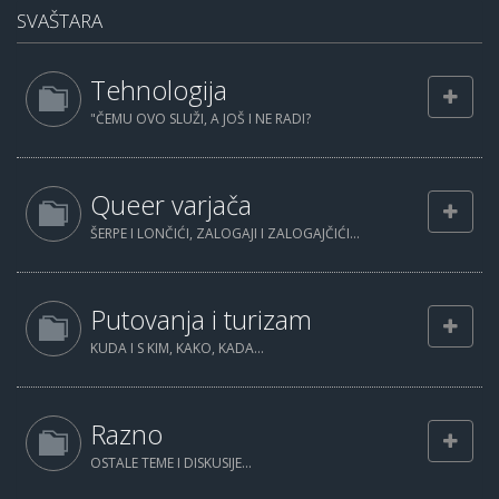
SVAŠTARA
Tehnologija
"ČEMU OVO SLUŽI, A JOŠ I NE RADI?
Queer varjača
ŠERPE I LONČIĆI, ZALOGAJI I ZALOGAJČIĆI...
Putovanja i turizam
KUDA I S KIM, KAKO, KADA...
Razno
OSTALE TEME I DISKUSIJE...