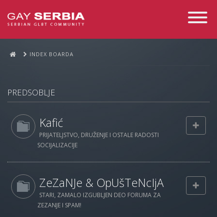
Toggle
Navigati
INDEX BOARDA
PREDSOBLJE
Kafić
PRIJATELJSTVO, DRUŽENJE I OSTALE RADOSTI
SOCIJALIZACIJE
ZeZaNJe & OpUšTeNcIjA
STARI, ZAMALO IZGUBLJEN DEO FORUMA ZA
ZEZANJE I SPAM!