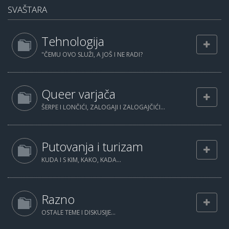
SVAŠTARA
Tehnologija
"ČEMU OVO SLUŽI, A JOŠ I NE RADI?
Queer varjača
ŠERPE I LONČIĆI, ZALOGAJI I ZALOGAJČIĆI...
Putovanja i turizam
KUDA I S KIM, KAKO, KADA...
Razno
OSTALE TEME I DISKUSIJE...