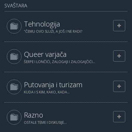
SVAŠTARA
Tehnologija
"ČEMU OVO SLUŽI, A JOŠ I NE RADI?
Queer varjača
ŠERPE I LONČIĆI, ZALOGAJI I ZALOGAJČIĆI...
Putovanja i turizam
KUDA I S KIM, KAKO, KADA...
Razno
OSTALE TEME I DISKUSIJE...