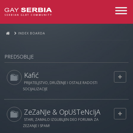
Toggle
Navigati
INDEX BOARDA
PREDSOBLJE
Kafić
PRIJATELJSTVO, DRUŽENJE I OSTALE RADOSTI
SOCIJALIZACIJE
ZeZaNJe & OpUšTeNcIjA
STARI, ZAMALO IZGUBLJEN DEO FORUMA ZA
ZEZANJE I SPAM!