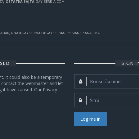
RŽAJ
OSTATKA SAJTA
GAY-SERBIA.COM
OGAĐANJA NA #GAYSERBIA I #GAYSERBIA-LESBIANS KANALIMA
OSED
SIGN 
nt. It could also be a temporary
Korisničko
se contact the webmaster and let
ime:
ght have caused. Our Privacy
Šifra:
Log me in