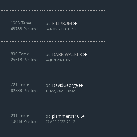
od
FILIPKUM
1663 Teme
48738 Postovi
04 NOV 2023, 13:52
od
DARK WALKER
806 Teme
25518 Postovi
24 JUN 2021, 06:50
od
DavidGeorge
721 Teme
62838 Postovi
15 MAJ 2021, 08:32
od
plammer0110
291 Teme
10089 Postovi
27 APR 2022, 20:12