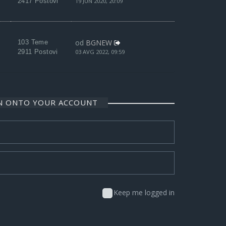
2417 Postovi
19 JUN 2020, 20:09
od
BGNEW
103 Teme
2911 Postovi
03 AVG 2022, 09:59
IN ONTO YOUR ACCOUNT
Keep me logged in