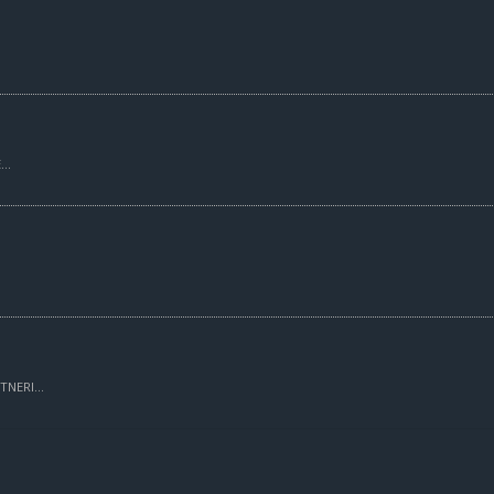
..
TNERI...