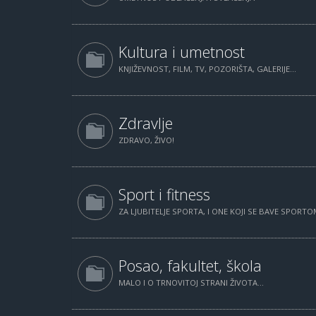
Kultura i umetnost
KNJIŽEVNOST, FILM, TV, POZORIŠTA, GALERIJE...
Zdravlje
ZDRAVO, ŽIVO!
Sport i fitness
ZA LJUBITELJE SPORTA, I ONE KOJI SE BAVE SPORTOM
Posao, fakultet, škola
MALO I O TRNOVITOJ STRANI ŽIVOTA...