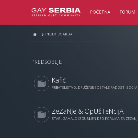
POČETNA
FORUM
INDEX BOARDA
PREDSOBLJE
Kafić
PRIJATELJSTVO, DRUŽENJE I OSTALE RADOSTI SOCIJAL
ZeZaNJe & OpUšTeNcIjA
STARI, ZAMALO IZGUBLJEN DEO FORUMA ZA ZEZANJE