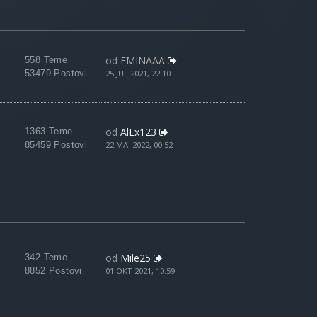
od
EMINAAA
558 Teme
53479 Postovi
25 JUL 2021, 22:10
od
AlEx123
1363 Teme
85459 Postovi
22 MAJ 2022, 00:52
od
Mile25
342 Teme
8852 Postovi
01 OKT 2021, 10:59