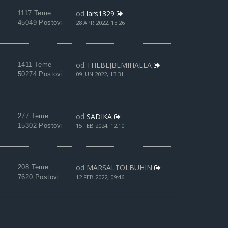
od
lars1329
1117 Teme
45049 Postovi
28 APR 2022, 13:26
od
THEBEJBEMIHAELA
1411 Teme
50274 Postovi
09 JUN 2022, 13:31
od
SADIKA
277 Teme
15302 Postovi
15 FEB 2024, 12:10
od
MARSALTOLBUHIN
208 Teme
7620 Postovi
12 FEB 2022, 09:46