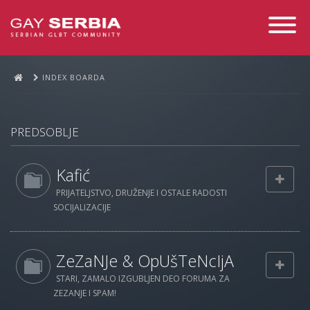
Toggle
Navigati
INDEX BOARDA
PREDSOBLJE
Kafić
PRIJATELJSTVO, DRUŽENJE I OSTALE RADOSTI
SOCIJALIZACIJE
ZeZaNJe & OpUšTeNcIjA
STARI, ZAMALO IZGUBLJEN DEO FORUMA ZA
ZEZANJE I SPAM!