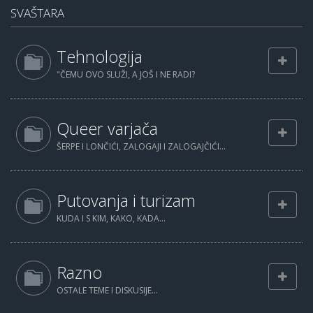
SVAŠTARA
Tehnologija
"ČEMU OVO SLUŽI, A JOŠ I NE RADI?
Queer varjača
ŠERPE I LONČIĆI, ZALOGAJI I ZALOGAJČIĆI...
Putovanja i turizam
KUDA I S KIM, KAKO, KADA...
Razno
OSTALE TEME I DISKUSIJE...