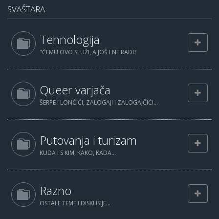
SVAŠTARA
Tehnologija
"ČEMU OVO SLUŽI, A JOŠ I NE RADI?
Queer varjača
ŠERPE I LONČIĆI, ZALOGAJI I ZALOGAJČIĆI...
Putovanja i turizam
KUDA I S KIM, KAKO, KADA...
Razno
OSTALE TEME I DISKUSIJE...