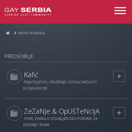
Toggle
Navigati
INDEX BOARDA
PREDSOBLJE
Kafić
PRIJATELJSTVO, DRUŽENJE I OSTALE RADOSTI
SOCIJALIZACIJE
ZeZaNJe & OpUšTeNcIjA
STARI, ZAMALO IZGUBLJEN DEO FORUMA ZA
ZEZANJE I SPAM!