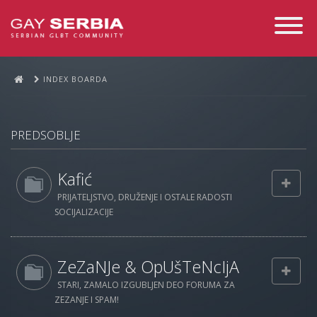
Toggle
Navigati
INDEX BOARDA
PREDSOBLJE
Kafić
PRIJATELJSTVO, DRUŽENJE I OSTALE RADOSTI
SOCIJALIZACIJE
ZeZaNJe & OpUšTeNcIjA
STARI, ZAMALO IZGUBLJEN DEO FORUMA ZA
ZEZANJE I SPAM!