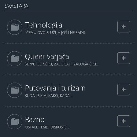
SVAŠTARA
Tehnologija
"ČEMU OVO SLUŽI, A JOŠ I NE RADI?
Queer varjača
ŠERPE I LONČIĆI, ZALOGAJI I ZALOGAJČIĆI...
Putovanja i turizam
KUDA I S KIM, KAKO, KADA...
Razno
OSTALE TEME I DISKUSIJE...