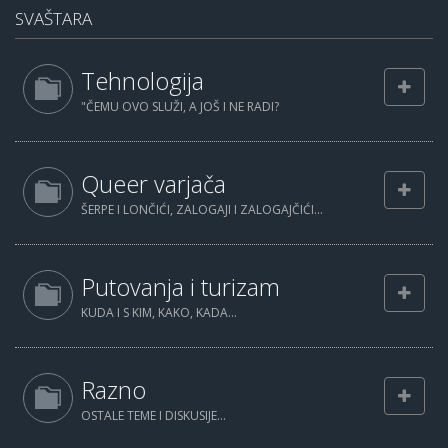
SVAŠTARA
Tehnologija
"ČEMU OVO SLUŽI, A JOŠ I NE RADI?
Queer varjača
ŠERPE I LONČIĆI, ZALOGAJI I ZALOGAJČIĆI...
Putovanja i turizam
KUDA I S KIM, KAKO, KADA...
Razno
OSTALE TEME I DISKUSIJE...