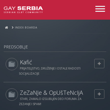
Toggle
Navigati
INDEX BOARDA
PREDSOBLJE
Kafić
PRIJATELJSTVO, DRUŽENJE I OSTALE RADOSTI
SOCIJALIZACIJE
ZeZaNJe & OpUšTeNcIjA
STARI, ZAMALO IZGUBLJEN DEO FORUMA ZA
ZEZANJE I SPAM!