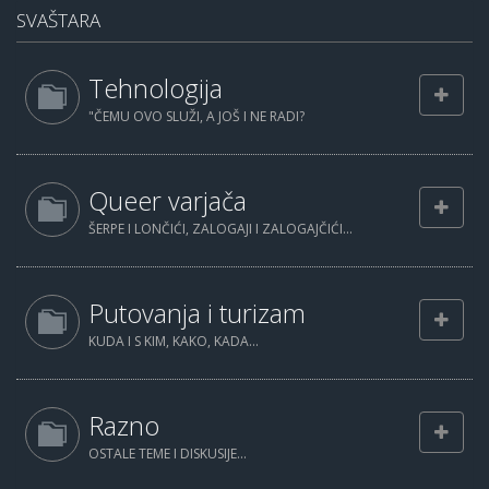
SVAŠTARA
Tehnologija
"ČEMU OVO SLUŽI, A JOŠ I NE RADI?
Queer varjača
ŠERPE I LONČIĆI, ZALOGAJI I ZALOGAJČIĆI...
Putovanja i turizam
KUDA I S KIM, KAKO, KADA...
Razno
OSTALE TEME I DISKUSIJE...