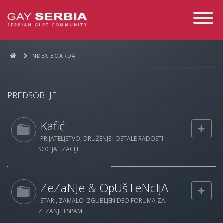
Toggle
Navigati
INDEX BOARDA
PREDSOBLJE
Kafić
PRIJATELJSTVO, DRUŽENJE I OSTALE RADOSTI
SOCIJALIZACIJE
ZeZaNJe & OpUšTeNcIjA
STARI, ZAMALO IZGUBLJEN DEO FORUMA ZA
ZEZANJE I SPAM!