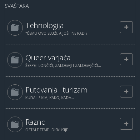
SVAŠTARA
Tehnologija
"ČEMU OVO SLUŽI, A JOŠ I NE RADI?
Queer varjača
ŠERPE I LONČIĆI, ZALOGAJI I ZALOGAJČIĆI...
Putovanja i turizam
KUDA I S KIM, KAKO, KADA...
Razno
OSTALE TEME I DISKUSIJE...