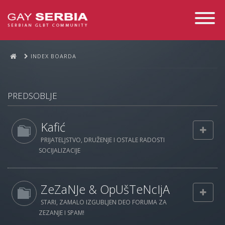
Toggle
Navigati
INDEX BOARDA
PREDSOBLJE
Kafić
PRIJATELJSTVO, DRUŽENJE I OSTALE RADOSTI
SOCIJALIZACIJE
ZeZaNJe & OpUšTeNcIjA
STARI, ZAMALO IZGUBLJEN DEO FORUMA ZA
ZEZANJE I SPAM!