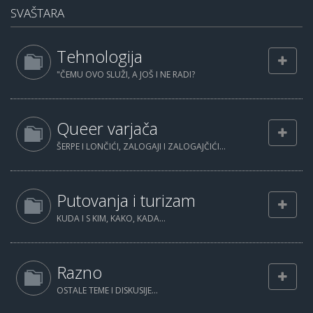
SVAŠTARA
Tehnologija
"ČEMU OVO SLUŽI, A JOŠ I NE RADI?
Queer varjača
ŠERPE I LONČIĆI, ZALOGAJI I ZALOGAJČIĆI...
Putovanja i turizam
KUDA I S KIM, KAKO, KADA...
Razno
OSTALE TEME I DISKUSIJE...