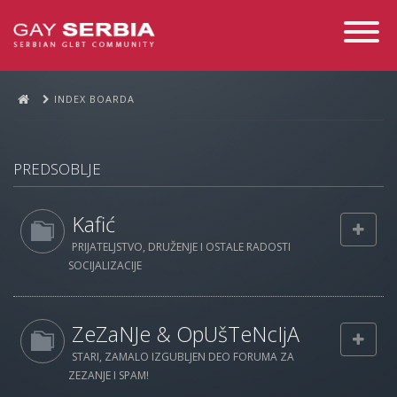
Toggle
Navigati
INDEX BOARDA
PREDSOBLJE
Kafić
PRIJATELJSTVO, DRUŽENJE I OSTALE RADOSTI
SOCIJALIZACIJE
ZeZaNJe & OpUšTeNcIjA
STARI, ZAMALO IZGUBLJEN DEO FORUMA ZA
ZEZANJE I SPAM!