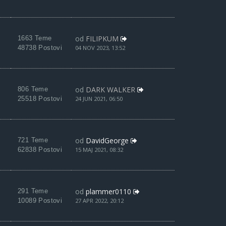
od
FILIPKUM
1663 Teme
48738 Postovi
04 NOV 2023, 13:52
od
DARK WALKER
806 Teme
25518 Postovi
24 JUN 2021, 06:50
od
DavidGeorge
721 Teme
62838 Postovi
15 MAJ 2021, 08:32
od
plammer0110
291 Teme
10089 Postovi
27 APR 2022, 20:12