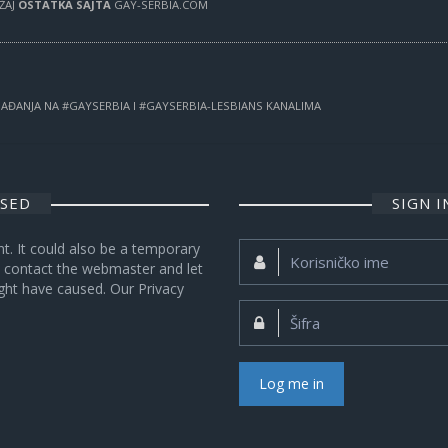
RŽAJ
OSTATKA SAJTA
GAY-SERBIA.COM
OGAĐANJA NA #GAYSERBIA I #GAYSERBIA-LESBIANS KANALIMA
OSED
SIGN 
nt. It could also be a temporary
Korisničko
se contact the webmaster and let
ime:
ght have caused. Our Privacy
Šifra:
Log me in