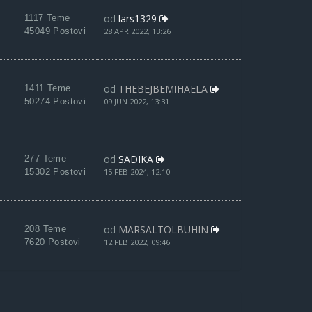
od
lars1329
1117 Teme
45049 Postovi
28 APR 2022, 13:26
od
THEBEJBEMIHAELA
1411 Teme
50274 Postovi
09 JUN 2022, 13:31
od
SADIKA
277 Teme
15302 Postovi
15 FEB 2024, 12:10
od
MARSALTOLBUHIN
208 Teme
7620 Postovi
12 FEB 2022, 09:46