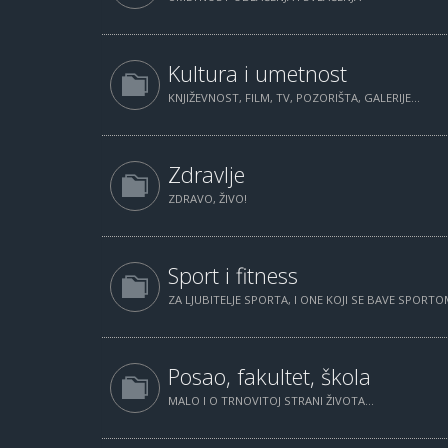
Kultura i umetnost
KNJIŽEVNOST, FILM, TV, POZORIŠTA, GALERIJE...
Zdravlje
ZDRAVO, ŽIVO!
Sport i fitness
ZA LJUBITELJE SPORTA, I ONE KOJI SE BAVE SPORTOM
Posao, fakultet, škola
MALO I O TRNOVITOJ STRANI ŽIVOTA...