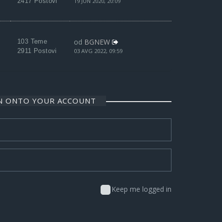
2417 Postovi
19 JUN 2020, 20:09
od
BGNEW
103 Teme
2911 Postovi
03 AVG 2022, 09:59
IN ONTO YOUR ACCOUNT
Keep me logged in