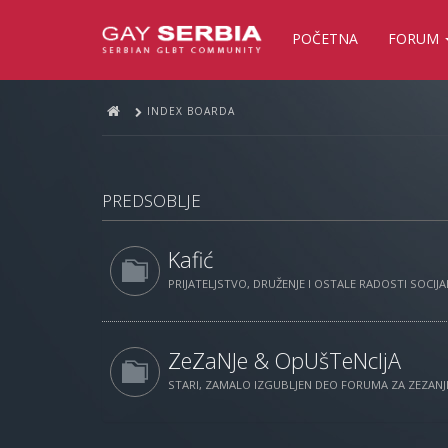
POČETNA
FORUM
INDEX BOARDA
PREDSOBLJE
Kafić
PRIJATELJSTVO, DRUŽENJE I OSTALE RADOSTI SOCIJAL
ZeZaNJe & OpUšTeNcIjA
STARI, ZAMALO IZGUBLJEN DEO FORUMA ZA ZEZANJE