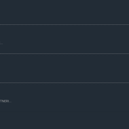
..
TNERI...