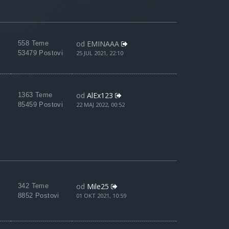
od
EMINAAA
558 Teme
53479 Postovi
25 JUL 2021, 22:10
od
AlEx123
1363 Teme
85459 Postovi
22 MAJ 2022, 00:52
od
Mile25
342 Teme
8852 Postovi
01 OKT 2021, 10:59