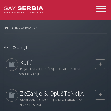
Toggle
Navigati
INDEX BOARDA
PREDSOBLJE
Kafić
PRIJATELJSTVO, DRUŽENJE I OSTALE RADOSTI
SOCIJALIZACIJE
ZeZaNJe & OpUšTeNcIjA
STARI, ZAMALO IZGUBLJEN DEO FORUMA ZA
ZEZANJE I SPAM!