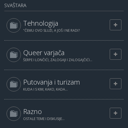
SVAŠTARA
Tehnologija
"ČEMU OVO SLUŽI, A JOŠ I NE RADI?
Queer varjača
ŠERPE I LONČIĆI, ZALOGAJI I ZALOGAJČIĆI...
Putovanja i turizam
KUDA I S KIM, KAKO, KADA...
Razno
OSTALE TEME I DISKUSIJE...