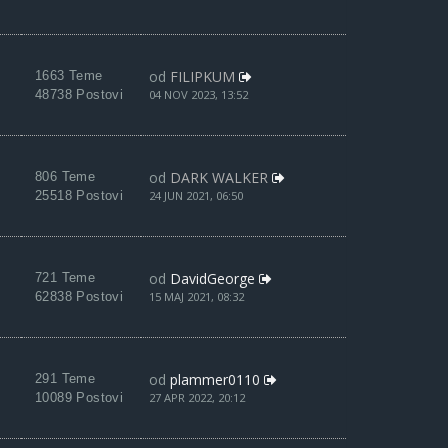
od
FILIPKUM
1663 Teme
48738 Postovi
04 NOV 2023, 13:52
od
DARK WALKER
806 Teme
25518 Postovi
24 JUN 2021, 06:50
od
DavidGeorge
721 Teme
62838 Postovi
15 MAJ 2021, 08:32
od
plammer0110
291 Teme
10089 Postovi
27 APR 2022, 20:12