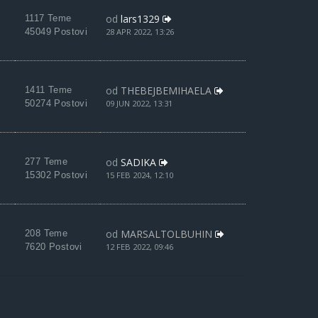
od
lars1329
1117 Teme
45049 Postovi
28 APR 2022, 13:26
od
THEBEJBEMIHAELA
1411 Teme
50274 Postovi
09 JUN 2022, 13:31
od
SADIKA
277 Teme
15302 Postovi
15 FEB 2024, 12:10
od
MARSALTOLBUHIN
208 Teme
7620 Postovi
12 FEB 2022, 09:46