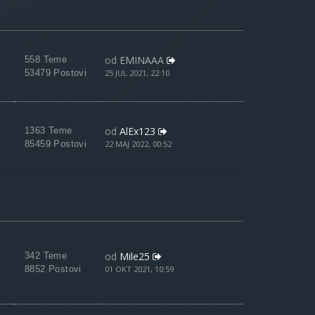
od
EMINAAA
558 Teme
53479 Postovi
25 JUL 2021, 22:10
od
AlEx123
1363 Teme
85459 Postovi
22 MAJ 2022, 00:52
od
Mile25
342 Teme
8852 Postovi
01 OKT 2021, 10:59