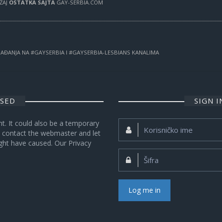
RŽAJ
OSTATKA SAJTA
GAY-SERBIA.COM
OGAĐANJA NA #GAYSERBIA I #GAYSERBIA-LESBIANS KANALIMA
OSED
SIGN 
nt. It could also be a temporary
Korisničko
se contact the webmaster and let
ime:
ght have caused. Our Privacy
Šifra:
Log me in