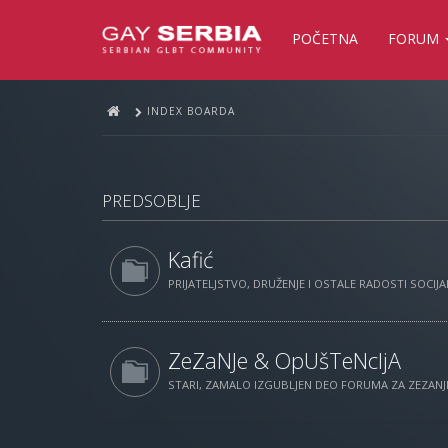
POČETNA
FORUM
INDEX BOARDA
PREDSOBLJE
Kafić
PRIJATELJSTVO, DRUŽENJE I OSTALE RADOSTI SOCIJAL
ZeZaNJe & OpUšTeNcIjA
STARI, ZAMALO IZGUBLJEN DEO FORUMA ZA ZEZANJE