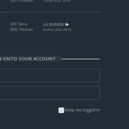
2417 Postovi
19 JUN 2020, 20:09
od
BGNEW
103 Teme
2911 Postovi
03 AVG 2022, 09:59
IN ONTO YOUR ACCOUNT
Keep me logged in