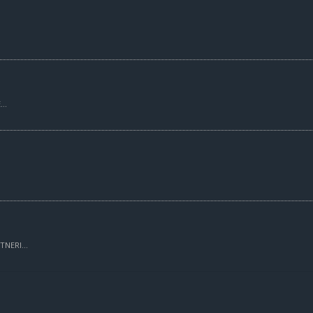
..
TNERI...