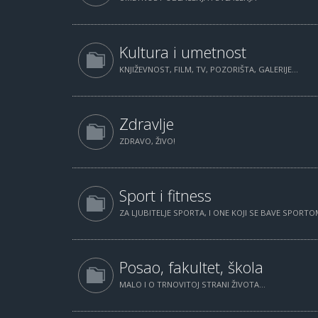
Kultura i umetnost
KNJIŽEVNOST, FILM, TV, POZORIŠTA, GALERIJE...
Zdravlje
ZDRAVO, ŽIVO!
Sport i fitness
ZA LJUBITELJE SPORTA, I ONE KOJI SE BAVE SPORTOM
Posao, fakultet, škola
MALO I O TRNOVITOJ STRANI ŽIVOTA...