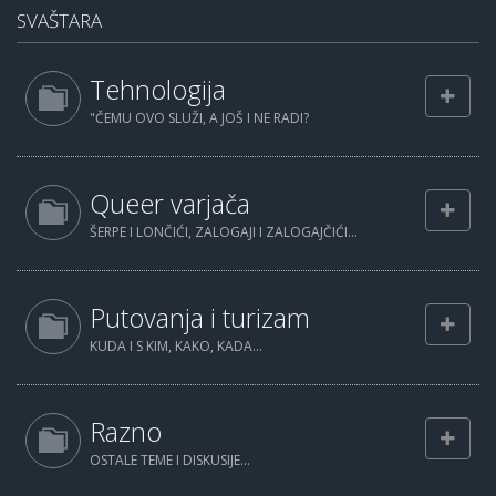
SVAŠTARA
Tehnologija
"ČEMU OVO SLUŽI, A JOŠ I NE RADI?
Queer varjača
ŠERPE I LONČIĆI, ZALOGAJI I ZALOGAJČIĆI...
Putovanja i turizam
KUDA I S KIM, KAKO, KADA...
Razno
OSTALE TEME I DISKUSIJE...