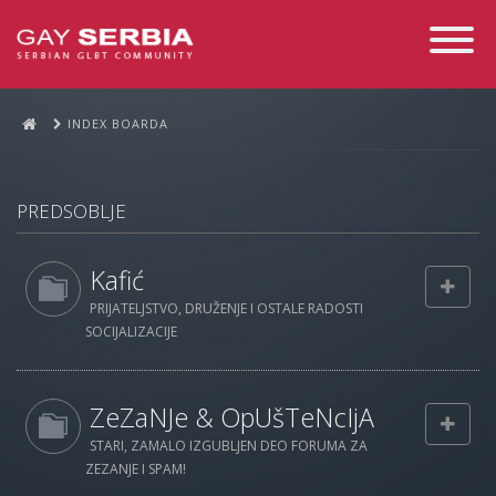
Toggle
Navigati
INDEX BOARDA
PREDSOBLJE
Kafić
PRIJATELJSTVO, DRUŽENJE I OSTALE RADOSTI
SOCIJALIZACIJE
ZeZaNJe & OpUšTeNcIjA
STARI, ZAMALO IZGUBLJEN DEO FORUMA ZA
ZEZANJE I SPAM!