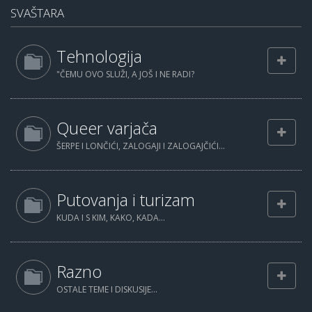
SVAŠTARA
Tehnologija
"ČEMU OVO SLUŽI, A JOŠ I NE RADI?
Queer varjača
ŠERPE I LONČIĆI, ZALOGAJI I ZALOGAJČIĆI...
Putovanja i turizam
KUDA I S KIM, KAKO, KADA...
Razno
OSTALE TEME I DISKUSIJE...