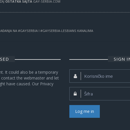
RŽAJ
OSTATKA SAJTA
GAY-SERBIA.COM
OGAĐANJA NA #GAYSERBIA I #GAYSERBIA-LESBIANS KANALIMA
OSED
SIGN 
nt. It could also be a temporary
Korisničko
se contact the webmaster and let
ime:
ght have caused. Our Privacy
Šifra:
Log me in