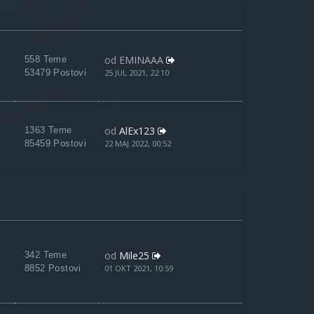
od
EMINAAA
558 Teme
53479 Postovi
25 JUL 2021, 22:10
od
AlEx123
1363 Teme
85459 Postovi
22 MAJ 2022, 00:52
od
Mile25
342 Teme
8852 Postovi
01 OKT 2021, 10:59