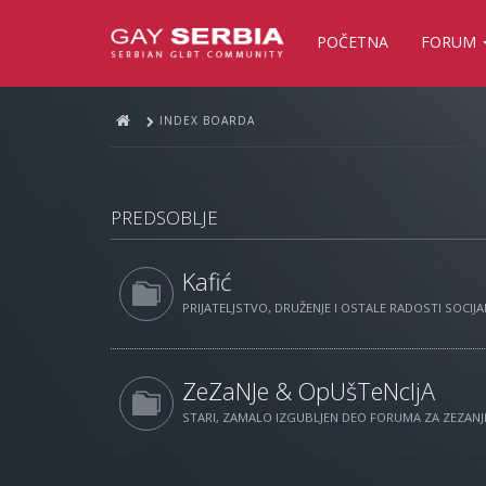
POČETNA
FORUM
INDEX BOARDA
PREDSOBLJE
Kafić
PRIJATELJSTVO, DRUŽENJE I OSTALE RADOSTI SOCIJAL
ZeZaNJe & OpUšTeNcIjA
STARI, ZAMALO IZGUBLJEN DEO FORUMA ZA ZEZANJE