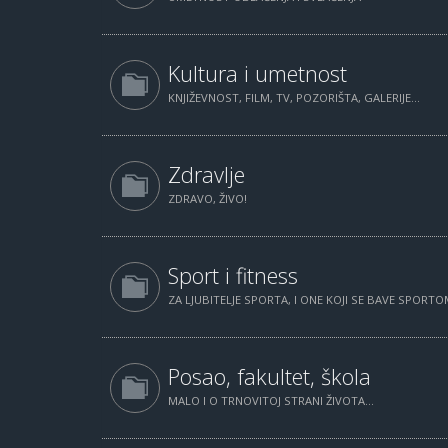
Kultura i umetnost
KNJIŽEVNOST, FILM, TV, POZORIŠTA, GALERIJE...
Zdravlje
ZDRAVO, ŽIVO!
Sport i fitness
ZA LJUBITELJE SPORTA, I ONE KOJI SE BAVE SPORTOM
Posao, fakultet, škola
MALO I O TRNOVITOJ STRANI ŽIVOTA...