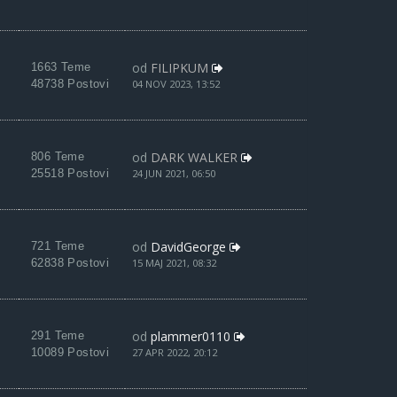
od
FILIPKUM
1663 Teme
48738 Postovi
04 NOV 2023, 13:52
od
DARK WALKER
806 Teme
25518 Postovi
24 JUN 2021, 06:50
od
DavidGeorge
721 Teme
62838 Postovi
15 MAJ 2021, 08:32
od
plammer0110
291 Teme
10089 Postovi
27 APR 2022, 20:12