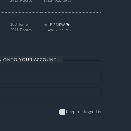
2417 Postovi
19 JUN 2020, 20:09
od
BGNEW
103 Teme
2911 Postovi
03 AVG 2022, 09:59
IN ONTO YOUR ACCOUNT
Keep me logged in