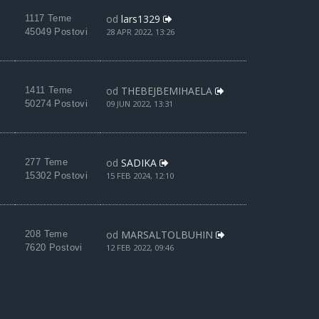
od
lars1329
1117 Teme
45049 Postovi
28 APR 2022, 13:26
od
THEBEJBEMIHAELA
1411 Teme
50274 Postovi
09 JUN 2022, 13:31
od
SADIKA
277 Teme
15302 Postovi
15 FEB 2024, 12:10
od
MARSALTOLBUHIN
208 Teme
7620 Postovi
12 FEB 2022, 09:46