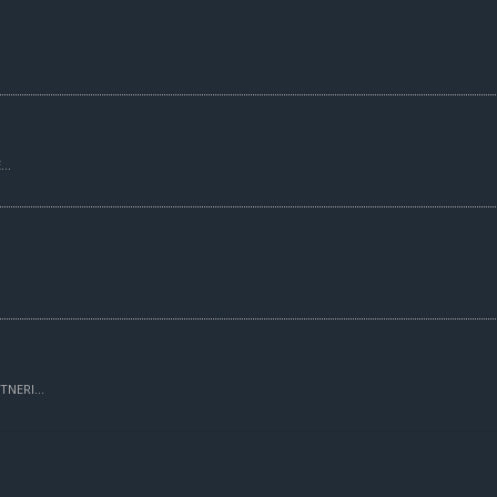
..
TNERI...