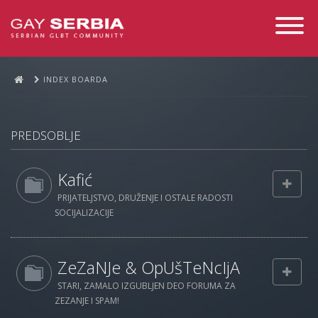
Toggle
Navigati
INDEX BOARDA
PREDSOBLJE
Kafić
PRIJATELJSTVO, DRUŽENJE I OSTALE RADOSTI
SOCIJALIZACIJE
ZeZaNJe & OpUšTeNcIjA
STARI, ZAMALO IZGUBLJEN DEO FORUMA ZA
ZEZANJE I SPAM!