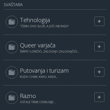
SVAŠTARA
Tehnologija
"ČEMU OVO SLUŽI, A JOŠ I NE RADI?
Queer varjača
ŠERPE I LONČIĆI, ZALOGAJI I ZALOGAJČIĆI...
Putovanja i turizam
KUDA I S KIM, KAKO, KADA...
Razno
OSTALE TEME I DISKUSIJE...