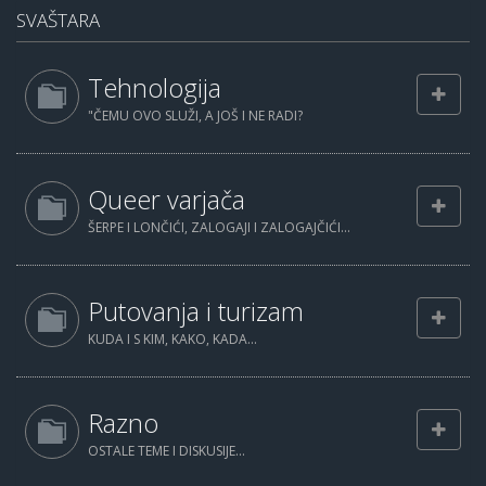
SVAŠTARA
Tehnologija
"ČEMU OVO SLUŽI, A JOŠ I NE RADI?
Queer varjača
ŠERPE I LONČIĆI, ZALOGAJI I ZALOGAJČIĆI...
Putovanja i turizam
KUDA I S KIM, KAKO, KADA...
Razno
OSTALE TEME I DISKUSIJE...