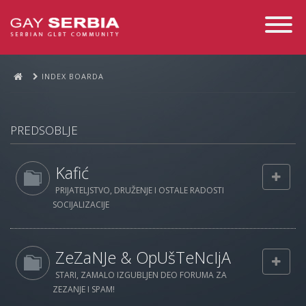
Toggle
Navigati
INDEX BOARDA
PREDSOBLJE
Kafić
PRIJATELJSTVO, DRUŽENJE I OSTALE RADOSTI
SOCIJALIZACIJE
ZeZaNJe & OpUšTeNcIjA
STARI, ZAMALO IZGUBLJEN DEO FORUMA ZA
ZEZANJE I SPAM!