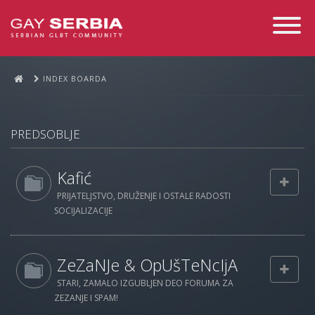
Toggle
Navigati
INDEX BOARDA
PREDSOBLJE
Kafić
PRIJATELJSTVO, DRUŽENJE I OSTALE RADOSTI
SOCIJALIZACIJE
ZeZaNJe & OpUšTeNcIjA
STARI, ZAMALO IZGUBLJEN DEO FORUMA ZA
ZEZANJE I SPAM!