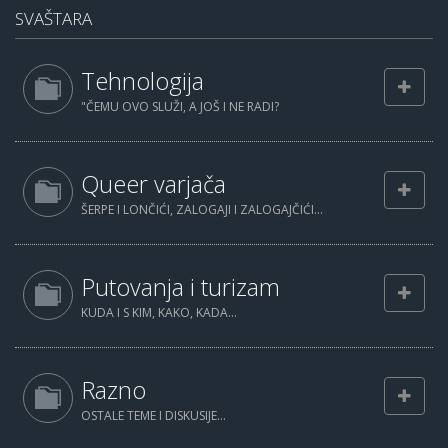
SVAŠTARA
Tehnologija
"ČEMU OVO SLUŽI, A JOŠ I NE RADI?
Queer varjača
ŠERPE I LONČIĆI, ZALOGAJI I ZALOGAJČIĆI...
Putovanja i turizam
KUDA I S KIM, KAKO, KADA...
Razno
OSTALE TEME I DISKUSIJE...