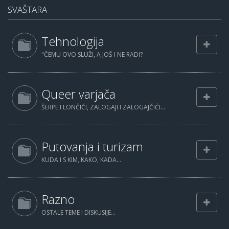
SVAŠTARA
Tehnologija
"ČEMU OVO SLUŽI, A JOŠ I NE RADI?
Queer varjača
ŠERPE I LONČIĆI, ZALOGAJI I ZALOGAJČIĆI...
Putovanja i turizam
KUDA I S KIM, KAKO, KADA...
Razno
OSTALE TEME I DISKUSIJE...