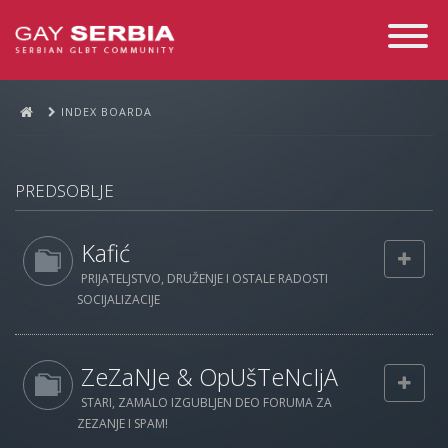
Toggle
Navigati
INDEX BOARDA
PREDSOBLJE
Kafić
PRIJATELJSTVO, DRUŽENJE I OSTALE RADOSTI
SOCIJALIZACIJE
ZeZaNJe & OpUšTeNcIjA
STARI, ZAMALO IZGUBLJEN DEO FORUMA ZA
ZEZANJE I SPAM!