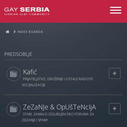
Toggle
Navigati
INDEX BOARDA
PREDSOBLJE
Kafić
PRIJATELJSTVO, DRUŽENJE I OSTALE RADOSTI
SOCIJALIZACIJE
ZeZaNJe & OpUšTeNcIjA
STARI, ZAMALO IZGUBLJEN DEO FORUMA ZA
ZEZANJE I SPAM!