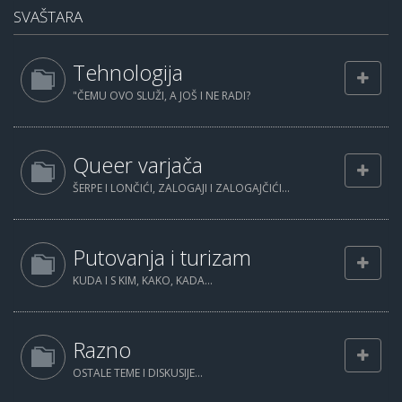
SVAŠTARA
Tehnologija
"ČEMU OVO SLUŽI, A JOŠ I NE RADI?
Queer varjača
ŠERPE I LONČIĆI, ZALOGAJI I ZALOGAJČIĆI...
Putovanja i turizam
KUDA I S KIM, KAKO, KADA...
Razno
OSTALE TEME I DISKUSIJE...