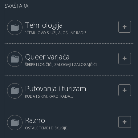
SVAŠTARA
Tehnologija
"ČEMU OVO SLUŽI, A JOŠ I NE RADI?
Queer varjača
ŠERPE I LONČIĆI, ZALOGAJI I ZALOGAJČIĆI...
Putovanja i turizam
KUDA I S KIM, KAKO, KADA...
Razno
OSTALE TEME I DISKUSIJE...