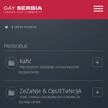
Toggle
Navigati
INDEX BOARDA
PREDSOBLJE
Kafić
PRIJATELJSTVO, DRUŽENJE I OSTALE RADOSTI
SOCIJALIZACIJE
ZeZaNJe & OpUšTeNcIjA
STARI, ZAMALO IZGUBLJEN DEO FORUMA ZA
ZEZANJE I SPAM!