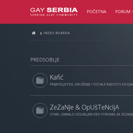
POČETNA
FORUM
INDEX BOARDA
PREDSOBLJE
Kafić
PRIJATELJSTVO, DRUŽENJE I OSTALE RADOSTI SOCIJAL
ZeZaNJe & OpUšTeNcIjA
STARI, ZAMALO IZGUBLJEN DEO FORUMA ZA ZEZANJE