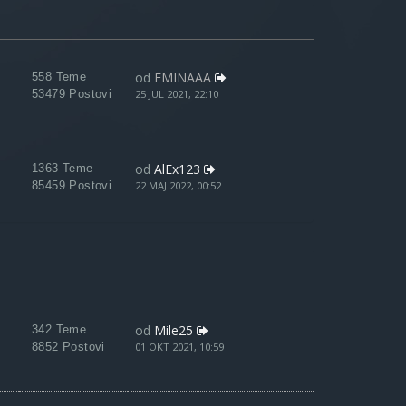
od
EMINAAA
558 Teme
53479 Postovi
25 JUL 2021, 22:10
od
AlEx123
1363 Teme
85459 Postovi
22 MAJ 2022, 00:52
od
Mile25
342 Teme
8852 Postovi
01 OKT 2021, 10:59