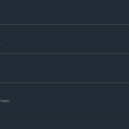
..
TNERI...