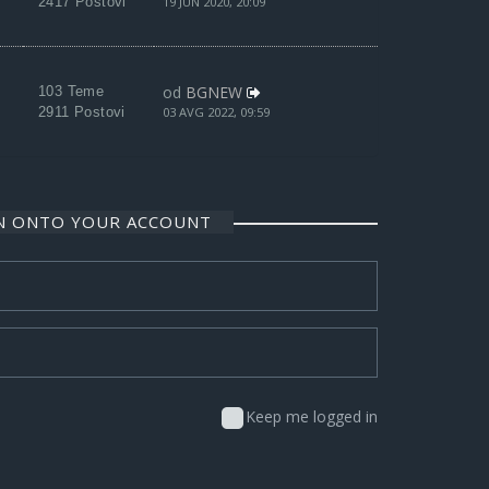
2417 Postovi
19 JUN 2020, 20:09
od
BGNEW
103 Teme
2911 Postovi
03 AVG 2022, 09:59
IN ONTO YOUR ACCOUNT
Keep me logged in