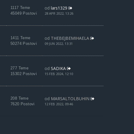
od
lars1329
1117 Teme
45049 Postovi
28 APR 2022, 13:26
od
THEBEJBEMIHAELA
1411 Teme
50274 Postovi
09 JUN 2022, 13:31
od
SADIKA
277 Teme
15302 Postovi
15 FEB 2024, 12:10
od
MARSALTOLBUHIN
208 Teme
7620 Postovi
12 FEB 2022, 09:46