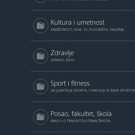
Kultura i umetnost
KNJIŽEVNOST, FILM, TV, POZORIŠTA, GALERIJE...
Zdravlje
ZDRAVO, ŽIVO!
Sport i fitness
ZA LJUBITELJE SPORTA, I ONE KOJI SE BAVE SPORTOM
Posao, fakultet, škola
MALO I O TRNOVITOJ STRANI ŽIVOTA...