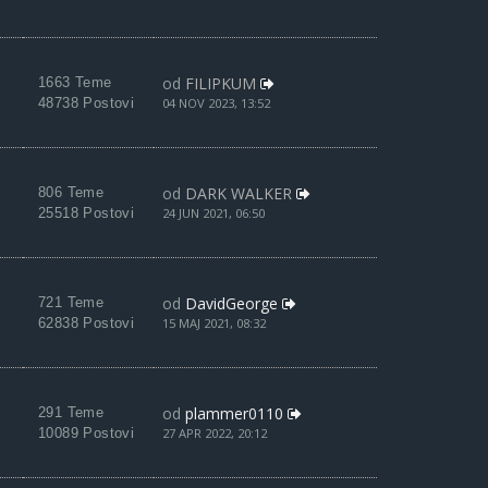
od
FILIPKUM
1663 Teme
48738 Postovi
04 NOV 2023, 13:52
od
DARK WALKER
806 Teme
25518 Postovi
24 JUN 2021, 06:50
od
DavidGeorge
721 Teme
62838 Postovi
15 MAJ 2021, 08:32
od
plammer0110
291 Teme
10089 Postovi
27 APR 2022, 20:12