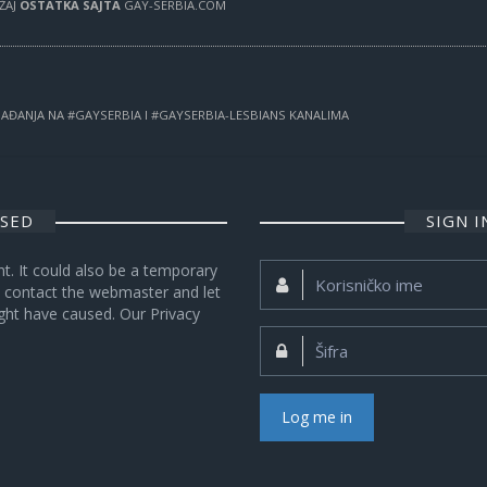
RŽAJ
OSTATKA SAJTA
GAY-SERBIA.COM
OGAĐANJA NA #GAYSERBIA I #GAYSERBIA-LESBIANS KANALIMA
OSED
SIGN 
nt. It could also be a temporary
Korisničko
se contact the webmaster and let
ime:
ght have caused. Our Privacy
Šifra:
Log me in