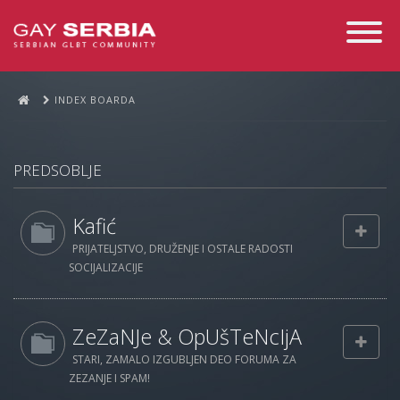
Toggle
Navigati
INDEX BOARDA
PREDSOBLJE
Kafić
PRIJATELJSTVO, DRUŽENJE I OSTALE RADOSTI
SOCIJALIZACIJE
ZeZaNJe & OpUšTeNcIjA
STARI, ZAMALO IZGUBLJEN DEO FORUMA ZA
ZEZANJE I SPAM!