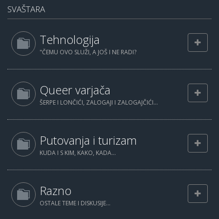
SVAŠTARA
Tehnologija
"ČEMU OVO SLUŽI, A JOŠ I NE RADI?
Queer varjača
ŠERPE I LONČIĆI, ZALOGAJI I ZALOGAJČIĆI...
Putovanja i turizam
KUDA I S KIM, KAKO, KADA...
Razno
OSTALE TEME I DISKUSIJE...