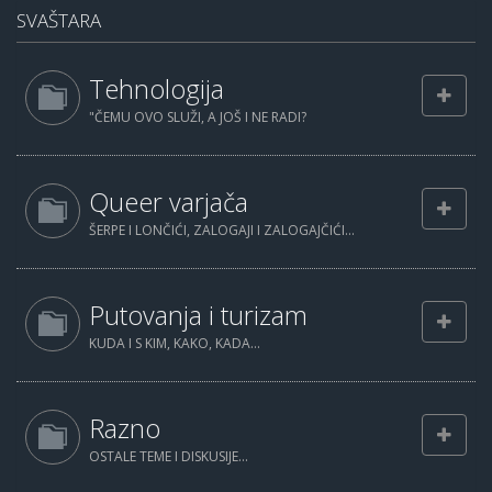
SVAŠTARA
Tehnologija
"ČEMU OVO SLUŽI, A JOŠ I NE RADI?
Queer varjača
ŠERPE I LONČIĆI, ZALOGAJI I ZALOGAJČIĆI...
Putovanja i turizam
KUDA I S KIM, KAKO, KADA...
Razno
OSTALE TEME I DISKUSIJE...