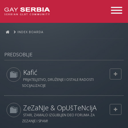
Toggle
Navigati
INDEX BOARDA
PREDSOBLJE
Kafić
PRIJATELJSTVO, DRUŽENJE I OSTALE RADOSTI
SOCIJALIZACIJE
ZeZaNJe & OpUšTeNcIjA
STARI, ZAMALO IZGUBLJEN DEO FORUMA ZA
ZEZANJE I SPAM!