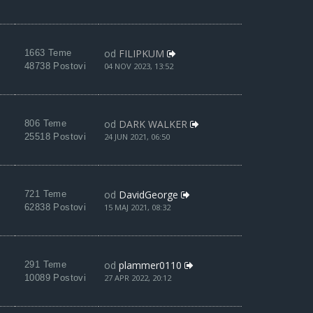
od
FILIPKUM
1663 Teme
48738 Postovi
04 NOV 2023, 13:52
od
DARK WALKER
806 Teme
25518 Postovi
24 JUN 2021, 06:50
od
DavidGeorge
721 Teme
62838 Postovi
15 MAJ 2021, 08:32
od
plammer0110
291 Teme
10089 Postovi
27 APR 2022, 20:12