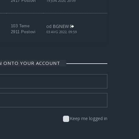
2417 Postovi
19 JUN 2020, 20:09
od
BGNEW
103 Teme
2911 Postovi
03 AVG 2022, 09:59
IN ONTO YOUR ACCOUNT
Keep me logged in