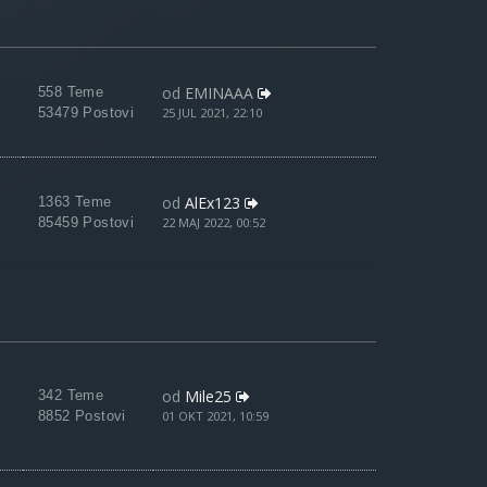
od
EMINAAA
558 Teme
53479 Postovi
25 JUL 2021, 22:10
od
AlEx123
1363 Teme
85459 Postovi
22 MAJ 2022, 00:52
od
Mile25
342 Teme
8852 Postovi
01 OKT 2021, 10:59