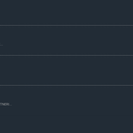
..
TNERI...