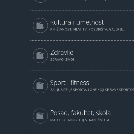
Kultura i umetnost
KNJIŽEVNOST, FILM, TV, POZORIŠTA, GALERIJE...
Zdravlje
ZDRAVO, ŽIVO!
Sport i fitness
ZA LJUBITELJE SPORTA, I ONE KOJI SE BAVE SPORTOM
Posao, fakultet, škola
MALO I O TRNOVITOJ STRANI ŽIVOTA...