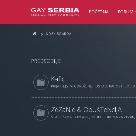
POČETNA
FORUM
INDEX BOARDA
PREDSOBLJE
Kafić
PRIJATELJSTVO, DRUŽENJE I OSTALE RADOSTI SOCIJAL
ZeZaNJe & OpUšTeNcIjA
STARI, ZAMALO IZGUBLJEN DEO FORUMA ZA ZEZANJE