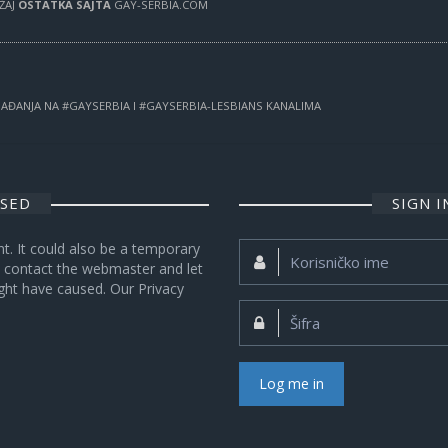
RŽAJ
OSTATKA SAJTA
GAY-SERBIA.COM
OGAĐANJA NA #GAYSERBIA I #GAYSERBIA-LESBIANS KANALIMA
OSED
SIGN 
nt. It could also be a temporary
Korisničko
se contact the webmaster and let
ime:
ght have caused. Our Privacy
Šifra:
Log me in