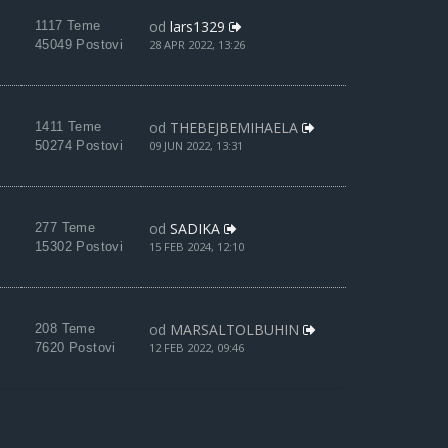
od
lars1329
1117 Teme
45049 Postovi
28 APR 2022, 13:26
od
THEBEJBEMIHAELA
1411 Teme
50274 Postovi
09 JUN 2022, 13:31
od
SADIKA
277 Teme
15302 Postovi
15 FEB 2024, 12:10
od
MARSALTOLBUHIN
208 Teme
7620 Postovi
12 FEB 2022, 09:46